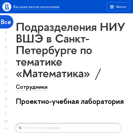
Высшая школа экономики
Меню
Все
Подразделения НИУ
А
ВШЭ в Санкт-
Б
Петербурге по
В
Г
тематике
Д
«Математика»
Е
Ж
З
Сотрудники
И
Проектно-учебная лаборатория
Й
К
Л
М
Н