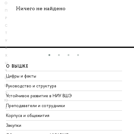
О
Ничего не найдено
П
Р
С
Т
У
Ф
Х
Ц
О ВЫШКЕ
О
Ч
Цифры и факты
Ли
Ш
Руководство и структура
До
Щ
Э
Устойчивое развитие в НИУ ВШЭ
Ол
Ю
Преподаватели и сотрудники
Пр
Я
Корпуса и общежития
Вы
Закупки
Пр