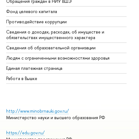
Обращения граждан в НИУ ВШЭ
Ас
Фонд целевого капитала
До
Противодействие коррупции
Це
Сведения о доходах, расходах, об имуществе и
Би
обязательствах имущественного характера
Об
Сведения об образовательной организации
Об
Людям с ограниченными возможностями здоровья
Единая платежная страница
Работа в Вышке
http://www.minobrnauki.gov.ru/
Министерство науки и высшего образования РФ
https://edu.gov.ru/