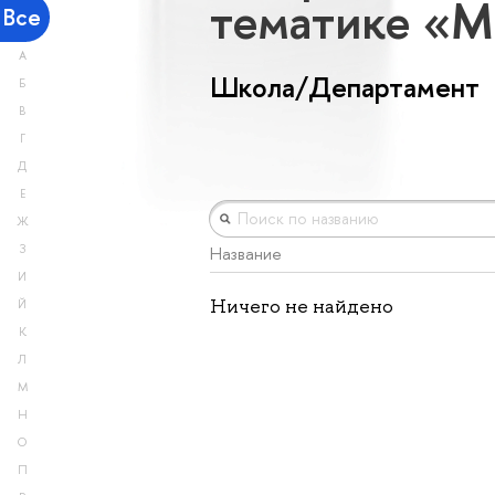
тематике «
Все
А
Школа/Департамент
Б
В
Г
Д
Е
Ж
З
Название
И
Ничего не найдено
Й
К
Л
М
Н
О
П