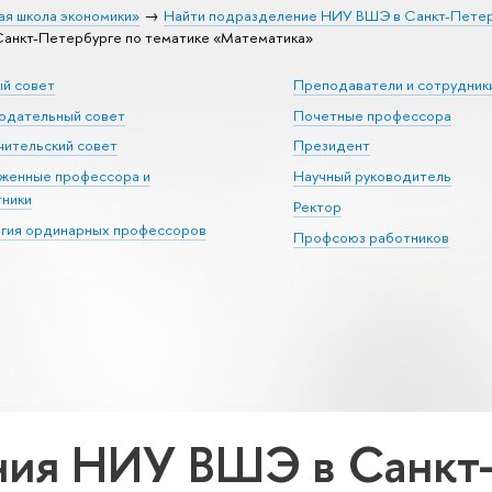
ая школа экономики»
Найти подразделение НИУ ВШЭ в Санкт-Пете
анкт-Петербурге по тематике «Математика»
ый совет
Преподаватели и сотрудник
юдательный совет
Почетные профессора
ительский совет
Президент
уженные профессора и
Научный руководитель
тники
Ректор
егия ординарных профессоров
Профсоюз работников
ия НИУ ВШЭ в Санкт-