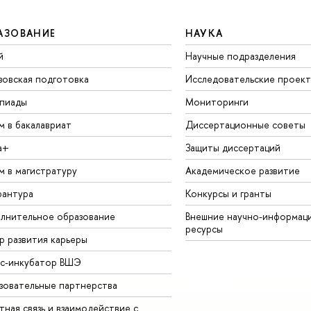
АЗОВАНИЕ
НАУКА
й
Научные подразделения
зовская подготовка
Исследовательские проек
пиады
Мониторинги
м в бакалавриат
Диссертационные советы
а+
Защиты диссертаций
м в магистратуру
Академическое развитие
рантура
Конкурсы и гранты
лнительное образование
Внешние научно-информац
ресурсы
р развития карьеры
ес-инкубатор ВШЭ
зовательные партнерства
ная связь и взаимодействие с