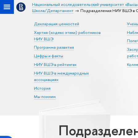
Национальный исследовательский университет «Высш
Школа/Департамент
Подразделения НИУ ВШЭ в С
Декларация ценностей
Учен
Хартия (кодекс этики) работников
Набл
НИУ ВШЭ
Попеч
Программа развития
Засл
Цифры и факты
рабо
НИУ ВШЭ в рейтингах
Колл
НИУ ВШЭ в международных
ассоциациях
История
Мы помним
Подразделен