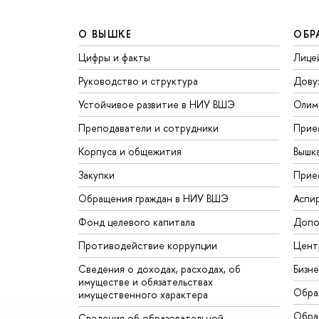
О ВЫШКЕ
ОБР
Цифры и факты
Лице
Руководство и структура
Дову
Устойчивое развитие в НИУ ВШЭ
Олим
Преподаватели и сотрудники
Прие
Корпуса и общежития
Вышк
Закупки
Прие
Обращения граждан в НИУ ВШЭ
Аспи
Фонд целевого капитала
Допо
Противодействие коррупции
Цент
Сведения о доходах, расходах, об
Бизн
имуществе и обязательствах
Обра
имущественного характера
Обрат
Сведения об образовательной