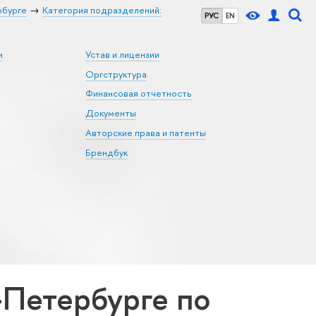
рбурге
Категория подразделений:
РУС
EN
и
Устав и лицензии
Оргструктура
Финансовая отчетность
Документы
Авторские права и патенты
Брендбук
Петербурге по