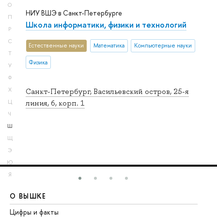
О
НИУ ВШЭ в Санкт-Петербурге
П
Школа информатики, физики и технологий
Р
С
Естественные науки
Математика
Компьютерные науки
Т
Физика
У
Ф
Х
Санкт-Петербург, Васильевский остров, 25-я
Ц
линия, 6, корп. 1
Ч
Ш
Щ
Э
Ю
Я
О ВЫШКЕ
О
Цифры и факты
Ли