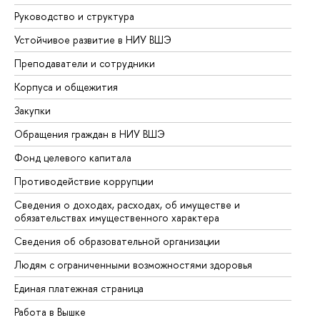
Руководство и структура
До
Устойчивое развитие в НИУ ВШЭ
Ол
Преподаватели и сотрудники
Пр
Корпуса и общежития
Вы
Закупки
Пр
Обращения граждан в НИУ ВШЭ
Ас
Фонд целевого капитала
До
Противодействие коррупции
Це
Сведения о доходах, расходах, об имуществе и
Би
обязательствах имущественного характера
Об
Сведения об образовательной организации
Об
Людям с ограниченными возможностями здоровья
Единая платежная страница
Работа в Вышке