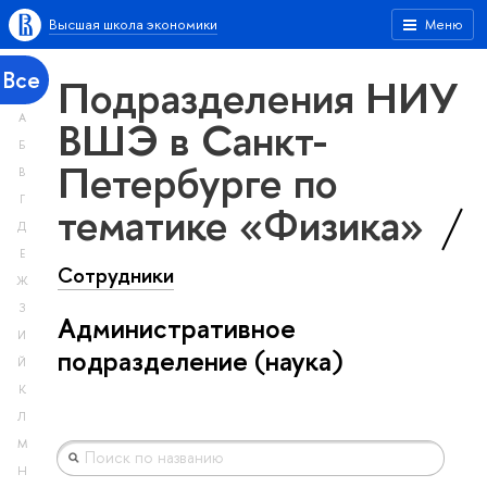
Высшая школа экономики
Меню
Все
Подразделения НИУ
А
ВШЭ в Санкт-
Б
Петербурге по
В
Г
тематике «Физика»
Д
Е
Сотрудники
Ж
З
Административное
И
подразделение (наука)
Й
К
Л
М
Н