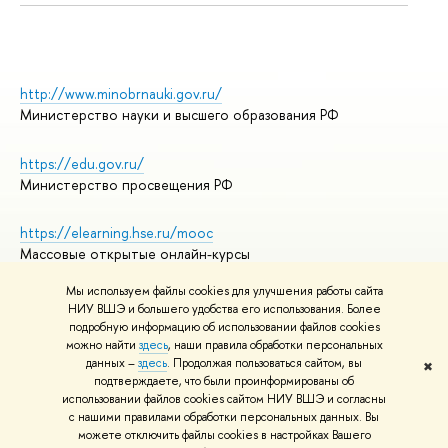
http://www.minobrnauki.gov.ru/
Министерство науки и высшего образования РФ
https://edu.gov.ru/
Министерство просвещения РФ
https://elearning.hse.ru/mooc
Массовые открытые онлайн-курсы
Мы используем файлы cookies для улучшения работы сайта
НИУ ВШЭ и большего удобства его использования. Более
подробную информацию об использовании файлов cookies
© НИУ ВШЭ 1993–2026
Адреса и контакты
можно найти
здесь
, наши правила обработки персональных
Условия использования материалов
данных –
здесь
. Продолжая пользоваться сайтом, вы
✖
подтверждаете, что были проинформированы об
Политика конфиденциальности
использовании файлов cookies сайтом НИУ ВШЭ и согласны
Правила применения рекомендательных технологий в НИУ ВШЭ
с нашими правилами обработки персональных данных. Вы
Карта сайта
можете отключить файлы cookies в настройках Вашего