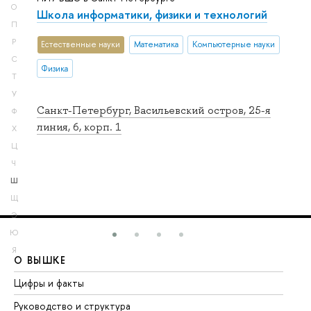
О
Школа информатики, физики и технологий
П
Р
Естественные науки
Математика
Компьютерные науки
С
Физика
Т
У
Санкт-Петербург, Васильевский остров, 25-я
Ф
линия, 6, корп. 1
Х
Ц
Ч
Ш
Щ
Э
Ю
Я
О ВЫШКЕ
О
Цифры и факты
Ли
Руководство и структура
До