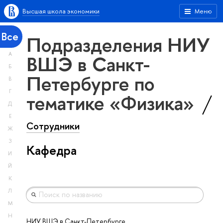
Высшая школа экономики
Меню
Все
Подразделения НИУ
А
ВШЭ в Санкт-
Б
Петербурге по
В
Г
тематике «Физика»
Д
Е
Сотрудники
Ж
З
Кафедра
И
Й
К
Л
М
Н
НИУ ВШЭ в Санкт-Петербурге