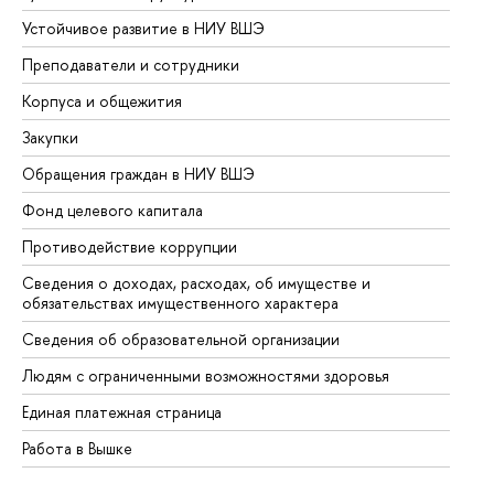
Устойчивое развитие в НИУ ВШЭ
Ол
Преподаватели и сотрудники
Пр
Корпуса и общежития
Вы
Закупки
Пр
Обращения граждан в НИУ ВШЭ
Ас
Фонд целевого капитала
До
Противодействие коррупции
Це
Сведения о доходах, расходах, об имуществе и
Би
обязательствах имущественного характера
Об
Сведения об образовательной организации
Об
Людям с ограниченными возможностями здоровья
Единая платежная страница
Работа в Вышке