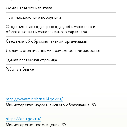
Фонд целевого капитала
До
Противодействие коррупции
Це
Сведения о доходах, расходах, об имуществе и
Би
обязательствах имущественного характера
Об
Сведения об образовательной организации
Об
Людям с ограниченными возможностями здоровья
Единая платежная страница
Работа в Вышке
http://www.minobrnauki.gov.ru/
Министерство науки и высшего образования РФ
https://edu.gov.ru/
Министерство просвещения РФ