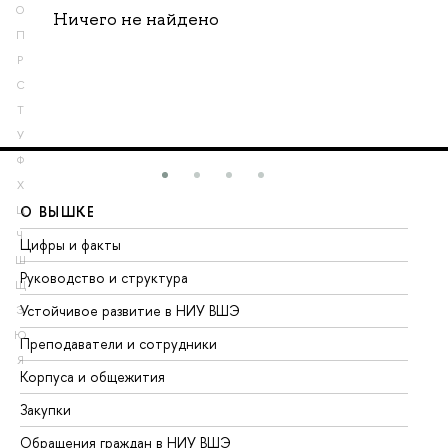
О
Ничего не найдено
П
Р
С
Т
У
Ф
Х
О ВЫШКЕ
О
Ц
Ч
Цифры и факты
Ли
Ш
Руководство и структура
До
Щ
Устойчивое развитие в НИУ ВШЭ
Ол
Э
Ю
Преподаватели и сотрудники
Пр
Я
Корпуса и общежития
Вы
Закупки
Пр
Обращения граждан в НИУ ВШЭ
Ас