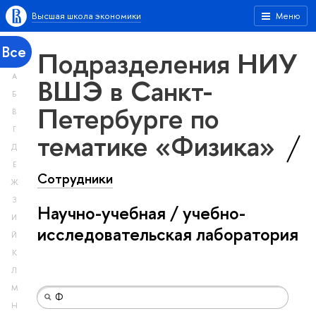
Высшая школа экономики
Меню
Все
Подразделения НИУ
А
ВШЭ в Санкт-
Б
Петербурге по
В
Г
тематике «Физика»
Д
Е
Сотрудники
Ж
З
Научно-учебная / учебно-
И
исследовательская лаборатория
Й
К
Л
М
Н