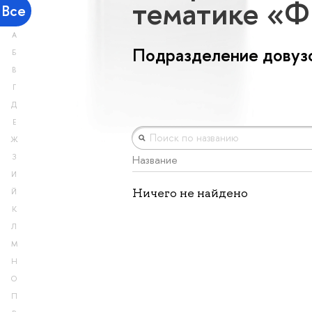
тематике «
Все
А
Подразделение довузо
Б
В
Г
Д
Е
Ж
З
Название
И
Ничего не найдено
Й
К
Л
М
Н
О
П