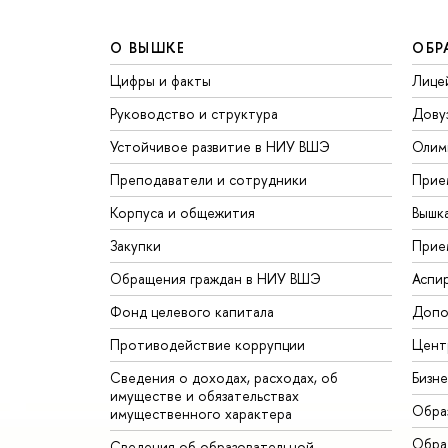
О ВЫШКЕ
ОБР
Цифры и факты
Лице
Руководство и структура
Дову
Устойчивое развитие в НИУ ВШЭ
Олим
Преподаватели и сотрудники
Прие
Корпуса и общежития
Вышк
Закупки
Прие
Обращения граждан в НИУ ВШЭ
Аспи
Фонд целевого капитала
Допо
Противодействие коррупции
Цент
Сведения о доходах, расходах, об
Бизн
имуществе и обязательствах
Обра
имущественного характера
Обрат
Сведения об образовательной