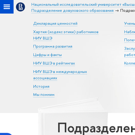
Национальный исследовательский университет «Высш
Подразделение довузовского образования
Подраз
Декларация ценностей
Учен
Хартия (кодекс этики) работников
Набл
НИУ ВШЭ
Попеч
Программа развития
Засл
Цифры и факты
рабо
НИУ ВШЭ в рейтингах
Колл
НИУ ВШЭ в международных
ассоциациях
История
Мы помним
Подразделен