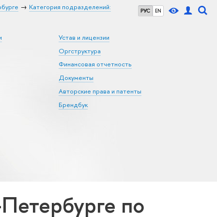
рбурге
Категория подразделений:
РУС
EN
и
Устав и лицензии
Оргструктура
Финансовая отчетность
Документы
Авторские права и патенты
Брендбук
Петербурге по