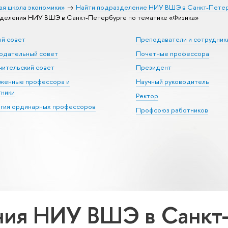
ая школа экономики»
Найти подразделение НИУ ВШЭ в Санкт-Пете
деления НИУ ВШЭ в Санкт-Петербурге по тематике «Физика»
ый совет
Преподаватели и сотрудник
юдательный совет
Почетные профессора
ительский совет
Президент
уженные профессора и
Научный руководитель
тники
Ректор
егия ординарных профессоров
Профсоюз работников
ия НИУ ВШЭ в Санкт-