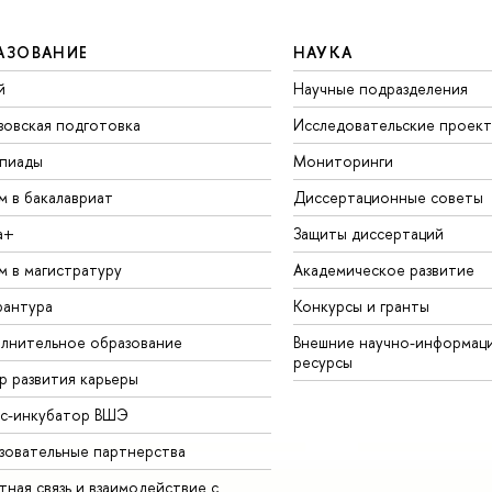
АЗОВАНИЕ
НАУКА
й
Научные подразделения
зовская подготовка
Исследовательские проек
пиады
Мониторинги
м в бакалавриат
Диссертационные советы
а+
Защиты диссертаций
м в магистратуру
Академическое развитие
рантура
Конкурсы и гранты
лнительное образование
Внешние научно-информац
ресурсы
р развития карьеры
ес-инкубатор ВШЭ
зовательные партнерства
ная связь и взаимодействие с