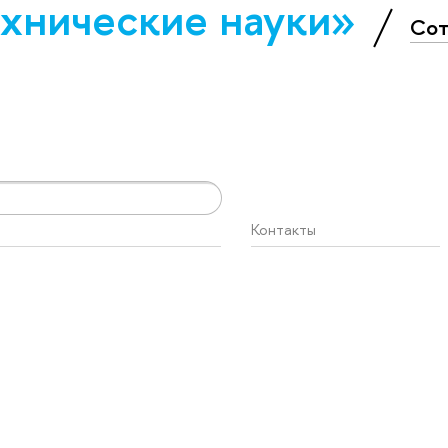
х­ничес­кие науки»
Сот
Контакты