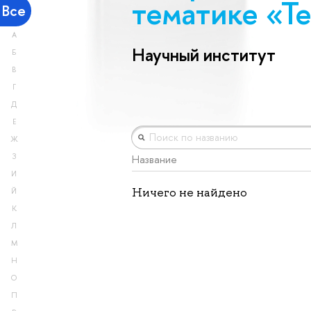
тематике «Те
Все
А
Научный институт
Б
В
Г
Д
Е
Ж
З
Название
И
Ничего не найдено
Й
К
Л
М
Н
О
П