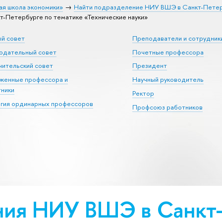
ая школа экономики»
Найти подразделение НИУ ВШЭ в Санкт-Пете
Петербурге по тематике «Тех­ничес­кие науки»
ый совет
Преподаватели и сотрудник
юдательный совет
Почетные профессора
ительский совет
Президент
уженные профессора и
Научный руководитель
тники
Ректор
егия ординарных профессоров
Профсоюз работников
ия НИУ ВШЭ в Санкт-