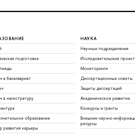
АЗОВАНИЕ
НАУКА
й
Научные подразделения
зовская подготовка
Исследовательские проек
пиады
Мониторинги
м в бакалавриат
Диссертационные советы
а+
Защиты диссертаций
м в магистратуру
Академическое развитие
рантура
Конкурсы и гранты
лнительное образование
Внешние научно-информац
ресурсы
р развития карьеры