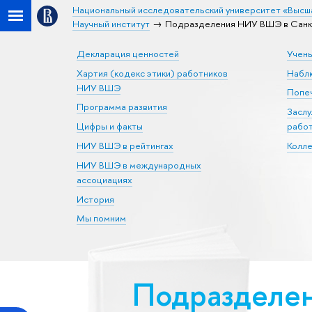
Национальный исследовательский университет «Высш
Научный институт
Подразделения НИУ ВШЭ в Санкт-
Декларация ценностей
Учен
Хартия (кодекс этики) работников
Набл
НИУ ВШЭ
Попеч
Программа развития
Засл
Цифры и факты
рабо
НИУ ВШЭ в рейтингах
Колл
НИУ ВШЭ в международных
ассоциациях
История
Мы помним
Подразделен