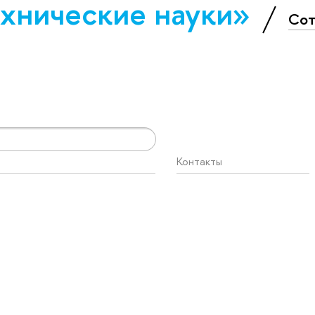
х­ничес­кие науки»
Сот
Контакты