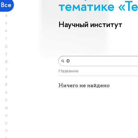
тематике «Те
Все
А
Научный институт
Б
В
Г
Д
Е
Ж
З
Название
И
Ничего не найдено
Й
К
Л
М
Н
О
П