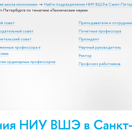
ая школа экономики»
Найти подразделение НИУ ВШЭ в Санкт-Пете
Петербурге по тематике «Тех­ничес­кие науки»
ый совет
Преподаватели и сотрудник
юдательный совет
Почетные профессора
ительский совет
Президент
уженные профессора и
Научный руководитель
тники
Ректор
егия ординарных профессоров
Профсоюз работников
ия НИУ ВШЭ в Санкт-