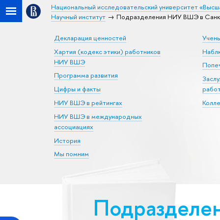
Национальный исследовательский университет «Высш
Научный институт
Подразделения НИУ ВШЭ в Санкт-
Декларация ценностей
Учен
Хартия (кодекс этики) работников
Набл
НИУ ВШЭ
Попеч
Программа развития
Засл
Цифры и факты
рабо
НИУ ВШЭ в рейтингах
Колл
НИУ ВШЭ в международных
ассоциациях
История
Мы помним
Подразделен