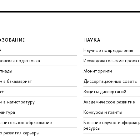
АЗОВАНИЕ
НАУКА
й
Научные подразделения
зовская подготовка
Исследовательские проек
пиады
Мониторинги
м в бакалавриат
Диссертационные советы
а+
Защиты диссертаций
м в магистратуру
Академическое развитие
рантура
Конкурсы и гранты
лнительное образование
Внешние научно-информац
ресурсы
р развития карьеры