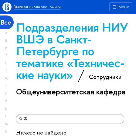
Высшая школа экономики
Меню
Все
Подразделения НИУ
А
ВШЭ в Санкт-
Б
Петербурге по
В
Г
тематике «Тех­ничес­
Д
кие науки»
Е
Сотрудники
Ж
З
Общеуниверситетская кафедра
И
Й
К
Л
М
Н
Ничего не найдено