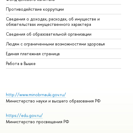
Противодействие коррупции
Це
Сведения о доходах, расходах, об имуществе и
Би
обязательствах имущественного характера
Об
Сведения об образовательной организации
Об
Людям с ограниченными возможностями здоровья
Единая платежная страница
Работа в Вышке
http://www.minobrnauki.gov.ru/
Министерство науки и высшего образования РФ
https://edu.gov.ru/
Министерство просвещения РФ