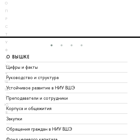
О
П
Р
С
Т
У
Ф
О ВЫШКЕ
О
Х
Ц
Цифры и факты
Ли
Ч
Руководство и структура
До
Ш
Устойчивое развитие в НИУ ВШЭ
Ол
Щ
Э
Преподаватели и сотрудники
Пр
Ю
Корпуса и общежития
Вы
Я
Закупки
Пр
Обращения граждан в НИУ ВШЭ
Ас
Фонд целевого капитала
До