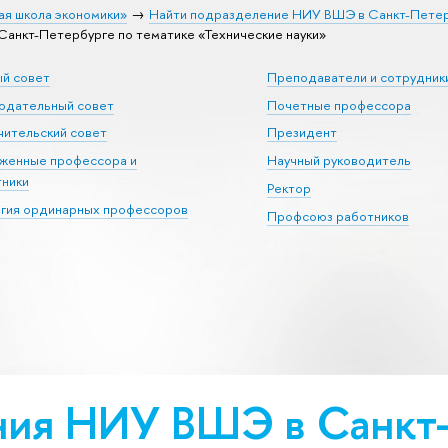
ая школа экономики»
Найти подразделение НИУ ВШЭ в Санкт-Пете
нкт-Петербурге по тематике «Тех­ничес­кие науки»
ый совет
Преподаватели и сотрудник
юдательный совет
Почетные профессора
ительский совет
Президент
уженные профессора и
Научный руководитель
тники
Ректор
егия ординарных профессоров
Профсоюз работников
ия НИУ ВШЭ в Санкт-