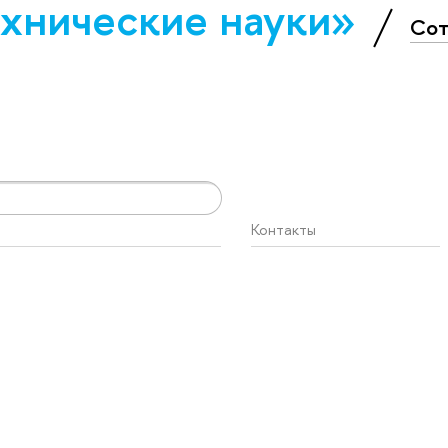
х­ничес­кие науки»
Сот
Контакты