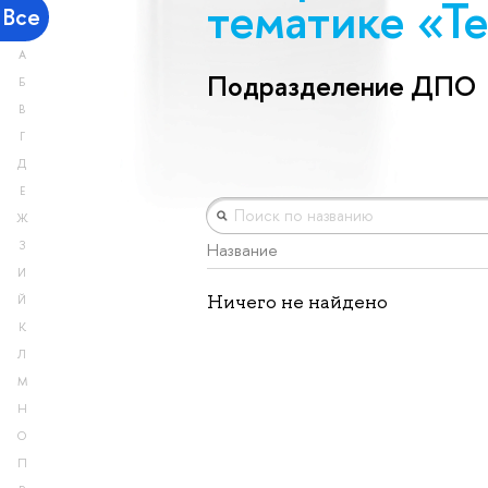
тематике «Те
Все
А
Подразделение ДПО
Б
В
Г
Д
Е
Ж
З
Название
И
Ничего не найдено
Й
К
Л
М
Н
О
П