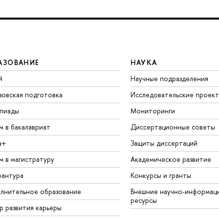
АЗОВАНИЕ
НАУКА
й
Научные подразделения
зовская подготовка
Исследовательские проек
пиады
Мониторинги
м в бакалавриат
Диссертационные советы
а+
Защиты диссертаций
м в магистратуру
Академическое развитие
рантура
Конкурсы и гранты
лнительное образование
Внешние научно-информац
ресурсы
р развития карьеры