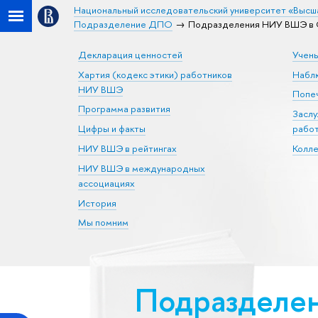
Национальный исследовательский университет «Высш
Подразделение ДПО
Подразделения НИУ ВШЭ в Са
Декларация ценностей
Учен
Хартия (кодекс этики) работников
Набл
НИУ ВШЭ
Попеч
Программа развития
Засл
Цифры и факты
рабо
НИУ ВШЭ в рейтингах
Колл
НИУ ВШЭ в международных
ассоциациях
История
Мы помним
Подразделен