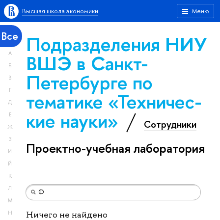
Высшая школа экономики
Меню
Все
Подразделения НИУ
А
ВШЭ в Санкт-
Б
Петербурге по
В
Г
тематике «Тех­ничес­
Д
кие науки»
Е
Сотрудники
Ж
З
Проектно-учебная лаборатория
И
Й
К
Л
М
Н
Ничего не найдено