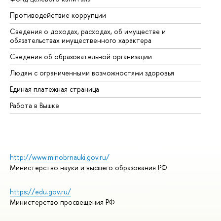
Противодействие коррупции
Це
Сведения о доходах, расходах, об имуществе и
Би
обязательствах имущественного характера
Об
Сведения об образовательной организации
Об
Людям с ограниченными возможностями здоровья
Единая платежная страница
Работа в Вышке
http://www.minobrnauki.gov.ru/
Министерство науки и высшего образования РФ
https://edu.gov.ru/
Министерство просвещения РФ