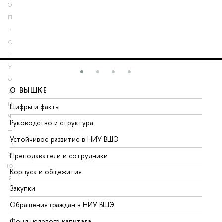
О
П
Р
С
Т
У
Ф
О ВЫШКЕ
О
Х
Ц
Цифры и факты
Ли
Ч
Руководство и структура
До
Ш
Устойчивое развитие в НИУ ВШЭ
Ол
Щ
Э
Преподаватели и сотрудники
Пр
Ю
Корпуса и общежития
Вы
Я
Закупки
Пр
Обращения граждан в НИУ ВШЭ
Ас
Фонд целевого капитала
До