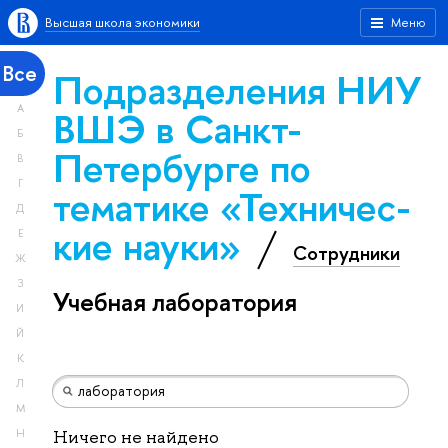
Высшая школа экономики
Меню
Все
Подразделения НИУ
А
ВШЭ в Санкт-
Б
Петербурге по
В
Г
тематике «Тех­ничес­
Д
кие науки»
Е
Сотрудники
Ж
З
Учебная лаборатория
И
Й
К
Л
М
Н
Ничего не найдено