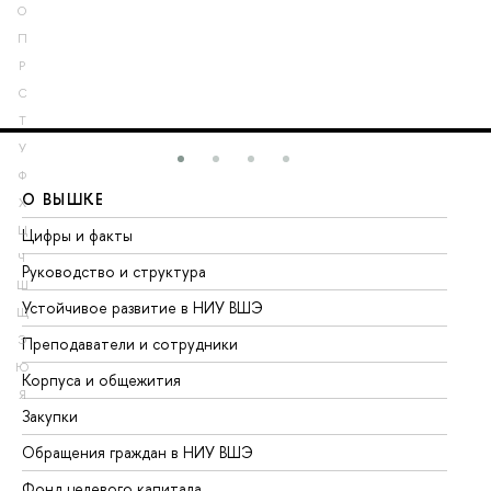
О
П
Р
С
Т
У
Ф
О ВЫШКЕ
О
Х
Ц
Цифры и факты
Ли
Ч
Руководство и структура
До
Ш
Устойчивое развитие в НИУ ВШЭ
Ол
Щ
Э
Преподаватели и сотрудники
Пр
Ю
Корпуса и общежития
Вы
Я
Закупки
Пр
Обращения граждан в НИУ ВШЭ
Ас
Фонд целевого капитала
До