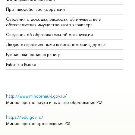
Противодействие коррупции
Це
Сведения о доходах, расходах, об имуществе и
Би
обязательствах имущественного характера
Об
Сведения об образовательной организации
Об
Людям с ограниченными возможностями здоровья
Единая платежная страница
Работа в Вышке
http://www.minobrnauki.gov.ru/
Министерство науки и высшего образования РФ
https://edu.gov.ru/
Министерство просвещения РФ