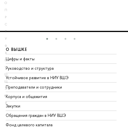
О
П
Р
С
Т
У
Ф
О ВЫШКЕ
О
Х
Цифры и факты
Ли
Ц
Ч
Руководство и структура
До
Ш
Устойчивое развитие в НИУ ВШЭ
Ол
Щ
Преподаватели и сотрудники
Пр
Э
Ю
Корпуса и общежития
Вы
Я
Закупки
Пр
Обращения граждан в НИУ ВШЭ
Ас
Фонд целевого капитала
До