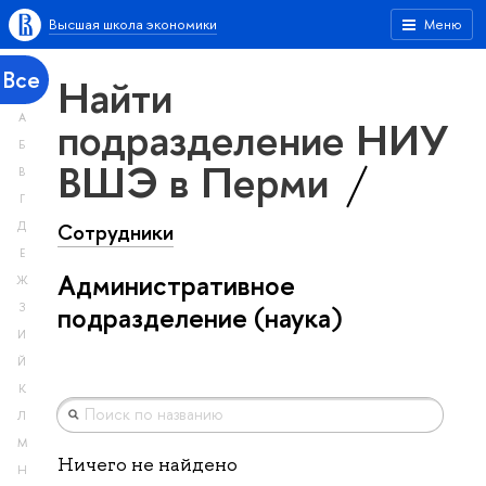
Высшая школа экономики
Меню
Все
Найти
А
подразделение НИУ
Б
ВШЭ в Перми
В
Г
Сотрудники
Д
Е
Административное
Ж
З
подразделение (наука)
И
Й
К
Л
М
Ничего не найдено
Н