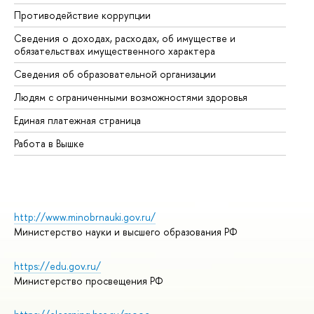
Противодействие коррупции
Це
Сведения о доходах, расходах, об имуществе и
Би
обязательствах имущественного характера
Об
Сведения об образовательной организации
Об
Людям с ограниченными возможностями здоровья
Единая платежная страница
Работа в Вышке
http://www.minobrnauki.gov.ru/
Министерство науки и высшего образования РФ
https://edu.gov.ru/
Министерство просвещения РФ