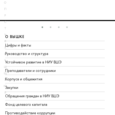
О
П
Р
С
Т
У
О ВЫШКЕ
О
Ф
Цифры и факты
Ли
Х
Руководство и структура
До
Ц
Ч
Устойчивое развитие в НИУ ВШЭ
Ол
Ш
Преподаватели и сотрудники
Пр
Щ
Корпуса и общежития
Вы
Э
Ю
Закупки
Пр
Я
Обращения граждан в НИУ ВШЭ
Ас
Фонд целевого капитала
До
Противодействие коррупции
Це