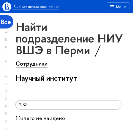
Высшая школа экономики
Меню
Все
Найти
А
подразделение НИУ
Б
ВШЭ в Перми
В
Г
Сотрудники
Д
Е
Научный институт
Ж
З
И
Й
К
Л
Ничего не найдено
М
Н