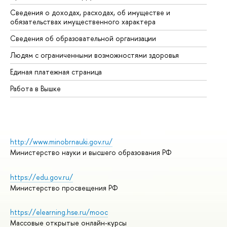
Сведения о доходах, расходах, об имуществе и
Би
обязательствах имущественного характера
Об
Сведения об образовательной организации
Об
Людям с ограниченными возможностями здоровья
Единая платежная страница
Работа в Вышке
http://www.minobrnauki.gov.ru/
Министерство науки и высшего образования РФ
https://edu.gov.ru/
Министерство просвещения РФ
https://elearning.hse.ru/mooc
Массовые открытые онлайн-курсы