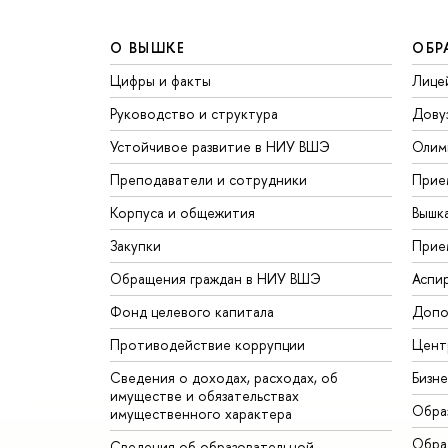
О ВЫШКЕ
ОБР
Цифры и факты
Лице
Руководство и структура
Дову
Устойчивое развитие в НИУ ВШЭ
Олим
Преподаватели и сотрудники
Прие
Корпуса и общежития
Вышк
Закупки
Прие
Обращения граждан в НИУ ВШЭ
Аспи
Фонд целевого капитала
Допо
Противодействие коррупции
Цент
Сведения о доходах, расходах, об
Бизн
имуществе и обязательствах
Обра
имущественного характера
Обрат
Сведения об образовательной