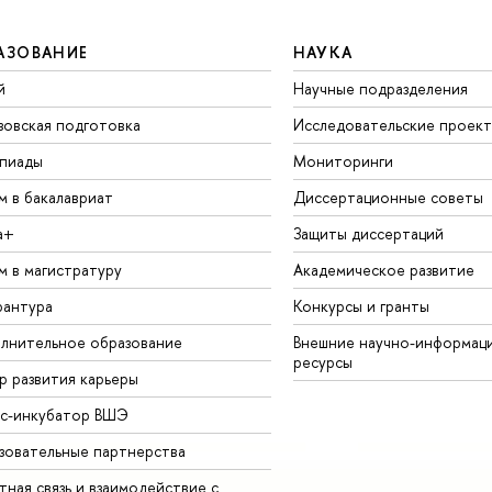
АЗОВАНИЕ
НАУКА
й
Научные подразделения
зовская подготовка
Исследовательские проек
пиады
Мониторинги
м в бакалавриат
Диссертационные советы
а+
Защиты диссертаций
м в магистратуру
Академическое развитие
рантура
Конкурсы и гранты
лнительное образование
Внешние научно-информац
ресурсы
р развития карьеры
ес-инкубатор ВШЭ
зовательные партнерства
ная связь и взаимодействие с