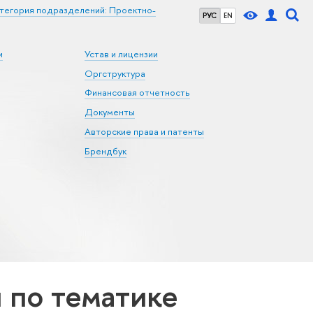
тегория подразделений: Проектно-
РУС
EN
и
Устав и лицензии
Оргструктура
Финансовая отчетность
Документы
Авторские права и патенты
Брендбук
по тематике