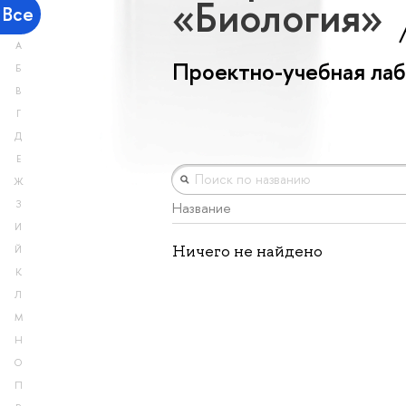
«Биология»
Все
А
Проектно-учебная ла
Б
В
Г
Д
Е
Ж
З
Название
И
Ничего не найдено
Й
К
Л
М
Н
О
П