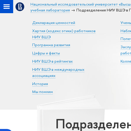
Национальный исследовательский университет «Высш
учебная лаборатория
Подразделения НИУ ВШЭ в П
Декларация ценностей
Учен
Хартия (кодекс этики) работников
Набл
НИУ ВШЭ
Попеч
Программа развития
Засл
Цифры и факты
рабо
НИУ ВШЭ в рейтингах
Колл
НИУ ВШЭ в международных
ассоциациях
История
Мы помним
Подразделен