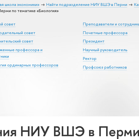
ая школа экономики»
Найти подразделение НИУ ВШЭ в Перми
Ка
ерми по тематике «Биология»
ый совет
Преподаватели и сотрудник
юдательный совет
Почетные профессора
ительский совет
Президент
уженные профессора и
Научный руководитель
тники
Ректор
егия ординарных профессоров
Профсоюз работников
ия НИУ ВШЭ в Перми 