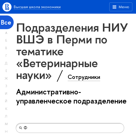
Высшая школа экономики
Меню
Все
Подразделения НИУ
А
ВШЭ в Перми по
Б
тематике
В
Г
«Ветеринарные
Д
науки»
Е
Сотрудники
Ж
З
Административно-
И
управленческое подразделение
Й
К
Л
М
Н