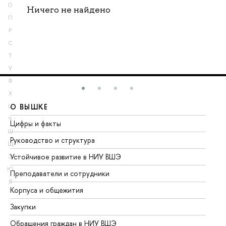
О
Ничего не найдено
П
Р
С
Т
У
Ф
Х
О ВЫШКЕ
О
Ц
Ч
Цифры и факты
Ли
Ш
Руководство и структура
До
Щ
Устойчивое развитие в НИУ ВШЭ
Ол
Э
Ю
Преподаватели и сотрудники
Пр
Я
Корпуса и общежития
Вы
Закупки
Пр
Обращения граждан в НИУ ВШЭ
Ас