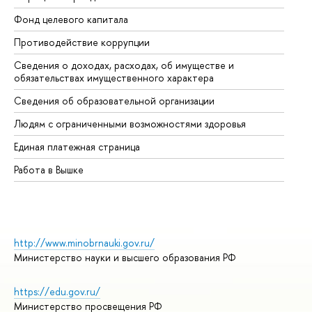
Фонд целевого капитала
До
Противодействие коррупции
Це
Сведения о доходах, расходах, об имуществе и
Би
обязательствах имущественного характера
Об
Сведения об образовательной организации
Об
Людям с ограниченными возможностями здоровья
Единая платежная страница
Работа в Вышке
http://www.minobrnauki.gov.ru/
Министерство науки и высшего образования РФ
https://edu.gov.ru/
Министерство просвещения РФ