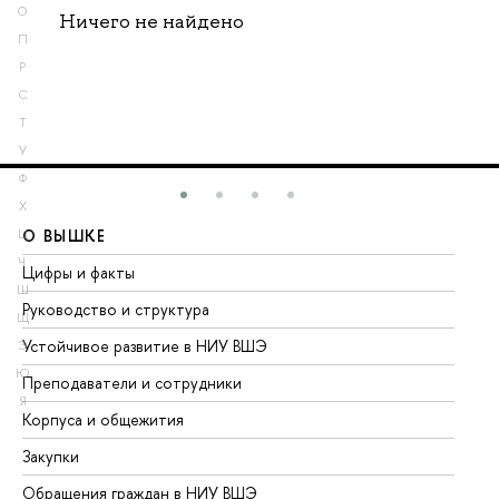
О
Ничего не найдено
П
Р
С
Т
У
Ф
Х
О ВЫШКЕ
О
Ц
Ч
Цифры и факты
Ли
Ш
Руководство и структура
До
Щ
Устойчивое развитие в НИУ ВШЭ
Ол
Э
Ю
Преподаватели и сотрудники
Пр
Я
Корпуса и общежития
Вы
Закупки
Пр
Обращения граждан в НИУ ВШЭ
Ас