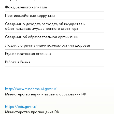
Фонд целевого капитала
До
Противодействие коррупции
Це
Сведения о доходах, расходах, об имуществе и
Би
обязательствах имущественного характера
Об
Сведения об образовательной организации
Об
Людям с ограниченными возможностями здоровья
Единая платежная страница
Работа в Вышке
http://www.minobrnauki.gov.ru/
Министерство науки и высшего образования РФ
https://edu.gov.ru/
Министерство просвещения РФ