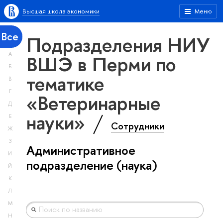
Высшая школа экономики
Меню
Все
Подразделения НИУ
А
ВШЭ в Перми по
Б
тематике
В
Г
«Ветеринарные
Д
науки»
Е
Сотрудники
Ж
З
Административное
И
подразделение (наука)
Й
К
Л
М
Н