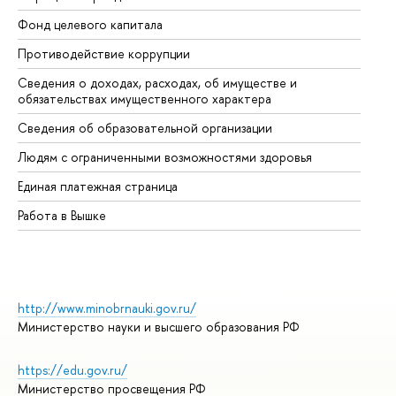
Фонд целевого капитала
До
Противодействие коррупции
Це
Сведения о доходах, расходах, об имуществе и
Би
обязательствах имущественного характера
Об
Сведения об образовательной организации
Об
Людям с ограниченными возможностями здоровья
Единая платежная страница
Работа в Вышке
http://www.minobrnauki.gov.ru/
Министерство науки и высшего образования РФ
https://edu.gov.ru/
Министерство просвещения РФ