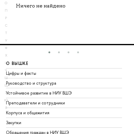
О
Ничего не найдено
П
Р
С
Т
У
Ф
Х
О ВЫШКЕ
О
Ц
Ч
Цифры и факты
Ли
Ш
Руководство и структура
До
Щ
Устойчивое развитие в НИУ ВШЭ
Ол
Э
Ю
Преподаватели и сотрудники
Пр
Я
Корпуса и общежития
Вы
Закупки
Пр
Обращения граждан в НИУ ВШЭ
Ас