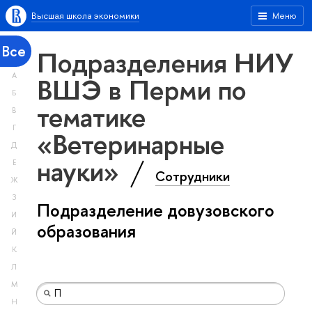
Высшая школа экономики
Меню
Все
Подразделения НИУ
А
ВШЭ в Перми по
Б
тематике
В
Г
«Ветеринарные
Д
науки»
Е
Сотрудники
Ж
З
Подразделение довузовского
И
образования
Й
К
Л
М
Н