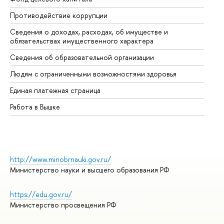
Противодействие коррупции
Це
Сведения о доходах, расходах, об имуществе и
Би
обязательствах имущественного характера
Об
Сведения об образовательной организации
Об
Людям с ограниченными возможностями здоровья
Единая платежная страница
Работа в Вышке
http://www.minobrnauki.gov.ru/
Министерство науки и высшего образования РФ
https://edu.gov.ru/
Министерство просвещения РФ