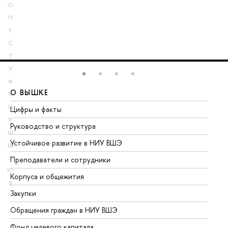
О
П
Р
С
Т
У
Ф
О ВЫШКЕ
О
Х
Ц
Цифры и факты
Ли
Ч
Руководство и структура
До
Ш
Устойчивое развитие в НИУ ВШЭ
Ол
Щ
Э
Преподаватели и сотрудники
Пр
Ю
Корпуса и общежития
Вы
Я
Закупки
Пр
Обращения граждан в НИУ ВШЭ
Ас
Фонд целевого капитала
До