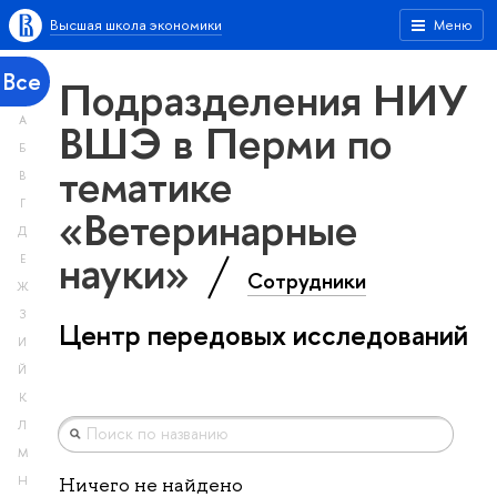
Высшая школа экономики
Меню
Все
Подразделения НИУ
А
ВШЭ в Перми по
Б
тематике
В
Г
«Ветеринарные
Д
науки»
Е
Сотрудники
Ж
З
Центр передовых исследований
И
Й
К
Л
М
Н
Ничего не найдено