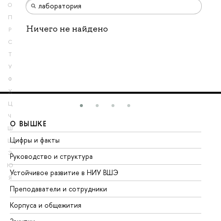
О
П
Ничего не найдено
Р
С
Т
У
Ф
Х
Ц
Ч
О ВЫШКЕ
О
Ш
Цифры и факты
Ли
Щ
Э
Руководство и структура
До
Ю
Устойчивое развитие в НИУ ВШЭ
Ол
Я
Преподаватели и сотрудники
Пр
Корпуса и общежития
Вы