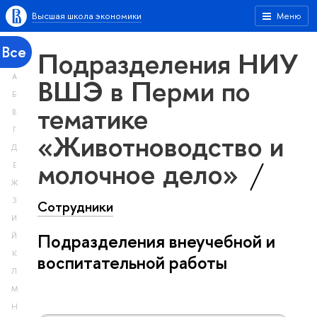
Высшая школа экономики
Меню
Все
Подразделения НИУ
А
ВШЭ в Перми по
Б
тематике
В
Г
«Животноводство и
Д
молочное дело»
Е
Ж
З
Сотрудники
И
Подразделения внеучебной и
Й
К
воспитательной работы
Л
М
Н