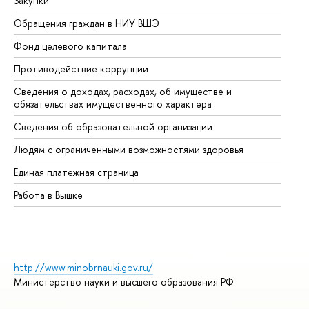
Закупки
Пр
Обращения граждан в НИУ ВШЭ
Ас
Фонд целевого капитала
До
Противодействие коррупции
Це
Сведения о доходах, расходах, об имуществе и
Би
обязательствах имущественного характера
Об
Сведения об образовательной организации
Об
Людям с ограниченными возможностями здоровья
Единая платежная страница
Работа в Вышке
http://www.minobrnauki.gov.ru/
Министерство науки и высшего образования РФ