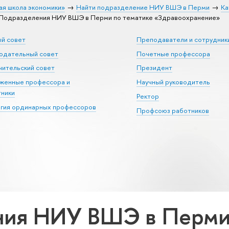
ая школа экономики»
Найти подразделение НИУ ВШЭ в Перми
Ка
Подразделения НИУ ВШЭ в Перми по тематике «Здравоохранение»
ый совет
Преподаватели и сотрудник
юдательный совет
Почетные профессора
ительский совет
Президент
уженные профессора и
Научный руководитель
тники
Ректор
егия ординарных профессоров
Профсоюз работников
ия НИУ ВШЭ в Перми 