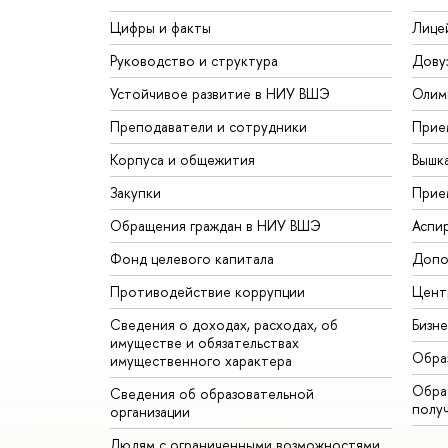
Цифры и факты
Лице
Руководство и структура
Дову
Устойчивое развитие в НИУ ВШЭ
Олим
Преподаватели и сотрудники
Прие
Корпуса и общежития
Вышк
Закупки
Прие
Обращения граждан в НИУ ВШЭ
Аспи
Фонд целевого капитала
Допо
Противодействие коррупции
Цент
Сведения о доходах, расходах, об
Бизн
имуществе и обязательствах
Обра
имущественного характера
Обрат
Сведения об образовательной
полу
организации
Людям с ограниченными возможностями