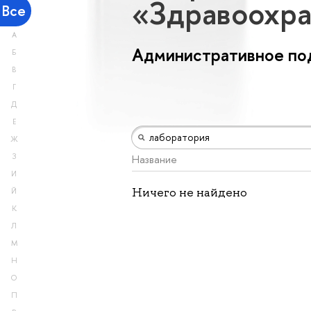
«Здравоохр
Все
А
Административное по
Б
В
Г
Д
Е
Ж
З
Название
И
Ничего не найдено
Й
К
Л
М
Н
О
П