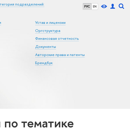
тегория подразделений:
РУС
EN
и
Устав и лицензии
Оргструктура
Финансовая отчетность
Документы
Авторские права и патенты
Брендбук
по тематике