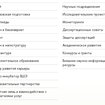
й
Научные подразделения
зовская подготовка
Исследовательские проек
пиады
Мониторинги
м в бакалавриат
Диссертационные советы
а+
Защиты диссертаций
м в магистратуру
Академическое развитие
рантура
Конкурсы и гранты
лнительное образование
Внешние научно-информац
ресурсы
р развития карьеры
ес-инкубатор ВШЭ
зовательные партнерства
ная связь и взаимодействие с
чателями услуг