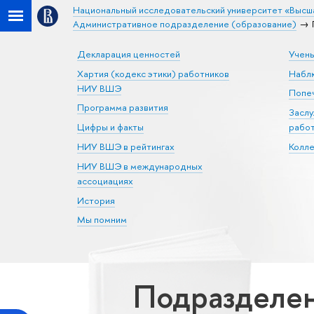
Национальный исследовательский университет «Высш
Административное подразделение (образование)
Декларация ценностей
Учен
Хартия (кодекс этики) работников
Набл
НИУ ВШЭ
Попеч
Программа развития
Засл
Цифры и факты
рабо
НИУ ВШЭ в рейтингах
Колл
НИУ ВШЭ в международных
ассоциациях
История
Мы помним
Подразделен