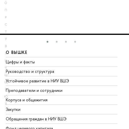
О
П
Р
С
Т
У
Ф
О ВЫШКЕ
О
Х
Ц
Цифры и факты
Ли
Ч
Руководство и структура
До
Ш
Устойчивое развитие в НИУ ВШЭ
Ол
Щ
Э
Преподаватели и сотрудники
Пр
Ю
Корпуса и общежития
Вы
Я
Закупки
Пр
Обращения граждан в НИУ ВШЭ
Ас
Фонд целевого капитала
До