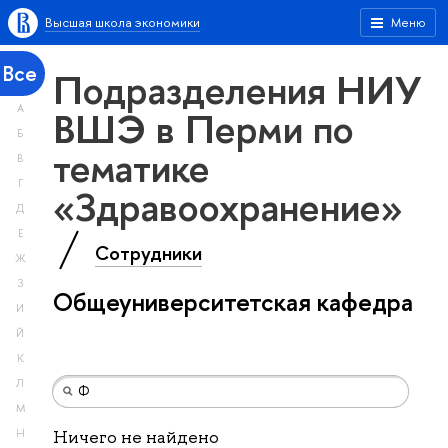
Высшая школа экономики
Меню
Все
Подразделения НИУ
А
ВШЭ в Перми по
Б
тематике
В
Г
«Здравоохранение»
Д
Е
Сотрудники
Ж
З
Общеуниверситетская кафедра
И
Й
К
Л
М
Н
Ничего не найдено