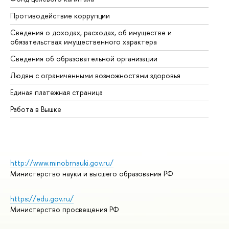
Противодействие коррупции
Це
Сведения о доходах, расходах, об имуществе и
Би
обязательствах имущественного характера
Об
Сведения об образовательной организации
Об
Людям с ограниченными возможностями здоровья
Единая платежная страница
Работа в Вышке
http://www.minobrnauki.gov.ru/
Министерство науки и высшего образования РФ
https://edu.gov.ru/
Министерство просвещения РФ