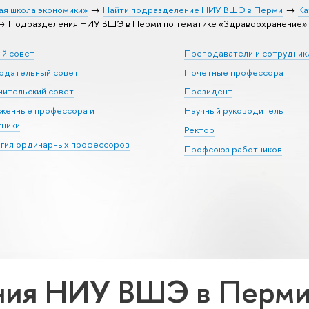
ая школа экономики»
Найти подразделение НИУ ВШЭ в Перми
Ка
Подразделения НИУ ВШЭ в Перми по тематике «Здравоохранение»
ый совет
Преподаватели и сотрудник
юдательный совет
Почетные профессора
ительский совет
Президент
уженные профессора и
Научный руководитель
тники
Ректор
егия ординарных профессоров
Профсоюз работников
ия НИУ ВШЭ в Перми 