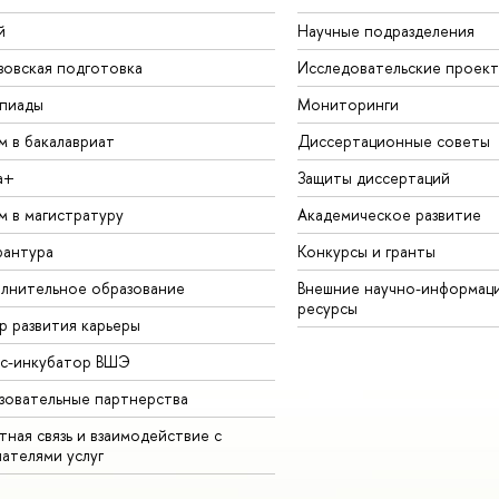
й
Научные подразделения
зовская подготовка
Исследовательские проек
пиады
Мониторинги
м в бакалавриат
Диссертационные советы
а+
Защиты диссертаций
м в магистратуру
Академическое развитие
рантура
Конкурсы и гранты
лнительное образование
Внешние научно-информац
ресурсы
р развития карьеры
ес-инкубатор ВШЭ
зовательные партнерства
ная связь и взаимодействие с
чателями услуг