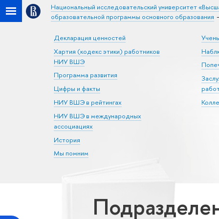
Национальный исследовательский университет «Высш
образовательной программы основного образования
Декларация ценностей
Учен
Хартия (кодекс этики) работников
Набл
НИУ ВШЭ
Попеч
Программа развития
Засл
Цифры и факты
рабо
НИУ ВШЭ в рейтингах
Колл
НИУ ВШЭ в международных
ассоциациях
История
Мы помним
Подразделен