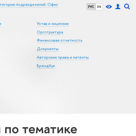
тегория подразделений: Офис
РУС
EN
и
Устав и лицензии
Оргструктура
Финансовая отчетность
Документы
Авторские права и патенты
Брендбук
по тематике