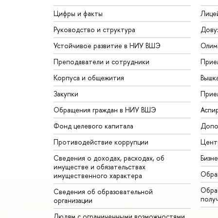
Цифры и факты
Лице
Руководство и структура
Дову
Устойчивое развитие в НИУ ВШЭ
Олим
Преподаватели и сотрудники
Прие
Корпуса и общежития
Вышк
Закупки
Прие
Обращения граждан в НИУ ВШЭ
Аспи
Фонд целевого капитала
Допо
Противодействие коррупции
Цент
Сведения о доходах, расходах, об
Бизн
имуществе и обязательствах
Обра
имущественного характера
Обрат
Сведения об образовательной
полу
организации
Людям с ограниченными возможностями