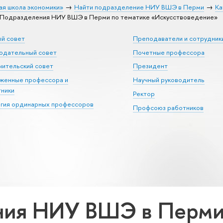
ая школа экономики»
Найти подразделение НИУ ВШЭ в Перми
Ка
Подразделения НИУ ВШЭ в Перми по тематике «Искусствоведение»
ый совет
Преподаватели и сотрудник
юдательный совет
Почетные профессора
ительский совет
Президент
уженные профессора и
Научный руководитель
тники
Ректор
егия ординарных профессоров
Профсоюз работников
ия НИУ ВШЭ в Перми 