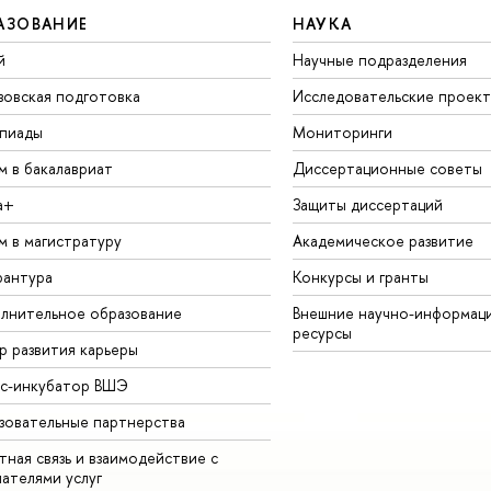
АЗОВАНИЕ
НАУКА
й
Научные подразделения
зовская подготовка
Исследовательские проек
пиады
Мониторинги
м в бакалавриат
Диссертационные советы
а+
Защиты диссертаций
м в магистратуру
Академическое развитие
рантура
Конкурсы и гранты
лнительное образование
Внешние научно-информац
ресурсы
р развития карьеры
ес-инкубатор ВШЭ
зовательные партнерства
ная связь и взаимодействие с
чателями услуг