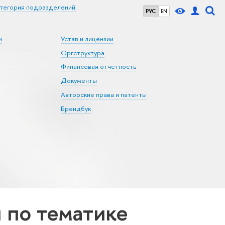
тегория подразделений:
РУС
EN
и
Устав и лицензии
Оргструктура
Финансовая отчетность
Документы
Авторские права и патенты
Брендбук
по тематике