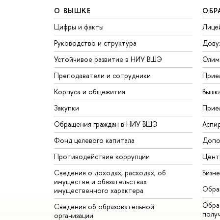
О ВЫШКЕ
ОБР
Цифры и факты
Лице
Руководство и структура
Дову
Устойчивое развитие в НИУ ВШЭ
Олим
Преподаватели и сотрудники
Прие
Корпуса и общежития
Вышк
Закупки
Прие
Обращения граждан в НИУ ВШЭ
Аспи
Фонд целевого капитала
Допо
Противодействие коррупции
Цент
Сведения о доходах, расходах, об
Бизн
имуществе и обязательствах
Обра
имущественного характера
Обрат
Сведения об образовательной
полу
организации