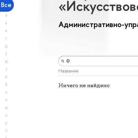
«Искусство
Все
А
Административно-упр
Б
В
Г
Д
Е
Ж
З
Название
И
Ничего не найдено
Й
К
Л
М
Н
О
П