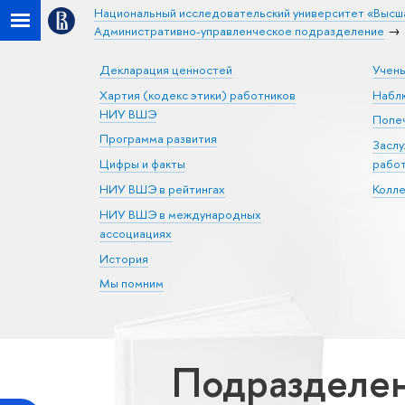
Национальный исследовательский университет «Высш
Административно-управленческое подразделение
Декларация ценностей
Учен
Хартия (кодекс этики) работников
Набл
НИУ ВШЭ
Попеч
Программа развития
Засл
Цифры и факты
рабо
НИУ ВШЭ в рейтингах
Колл
НИУ ВШЭ в международных
ассоциациях
История
Мы помним
Подразделен