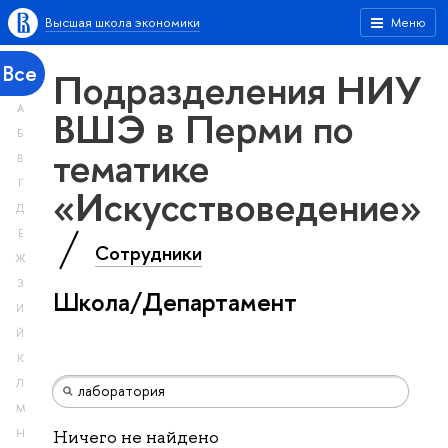
Высшая школа экономики
Меню
Все
Подразделения НИУ
А
ВШЭ в Перми по
Б
тематике
В
Г
«Искусствоведение»
Д
Е
Сотрудники
Ж
З
Школа/Департамент
И
Й
К
Л
М
Н
Ничего не найдено