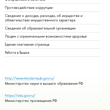
Противодействие коррупции
Це
Сведения о доходах, расходах, об имуществе и
Би
обязательствах имущественного характера
Об
Сведения об образовательной организации
Об
Людям с ограниченными возможностями здоровья
Единая платежная страница
Работа в Вышке
http://www.minobrnauki.gov.ru/
Министерство науки и высшего образования РФ
https://edu.gov.ru/
Министерство просвещения РФ