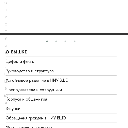
О
П
Р
С
Т
У
Ф
О ВЫШКЕ
О
Х
Ц
Цифры и факты
Ли
Ч
Руководство и структура
До
Ш
Устойчивое развитие в НИУ ВШЭ
Ол
Щ
Э
Преподаватели и сотрудники
Пр
Ю
Корпуса и общежития
Вы
Я
Закупки
Пр
Обращения граждан в НИУ ВШЭ
Ас
Фонд целевого капитала
До