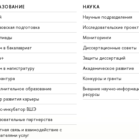
АЗОВАНИЕ
НАУКА
й
Научные подразделения
зовская подготовка
Исследовательские проек
пиады
Мониторинги
м в бакалавриат
Диссертационные советы
а+
Защиты диссертаций
м в магистратуру
Академическое развитие
рантура
Конкурсы и гранты
лнительное образование
Внешние научно-информац
ресурсы
р развития карьеры
ес-инкубатор ВШЭ
зовательные партнерства
ная связь и взаимодействие с
чателями услуг