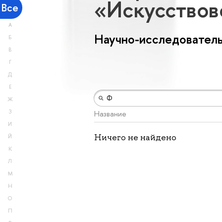
«Искусство
Все
А
Научно-исследователь
Б
В
Г
Д
Е
Ж
З
Название
И
Ничего не найдено
Й
К
Л
М
Н
О
П