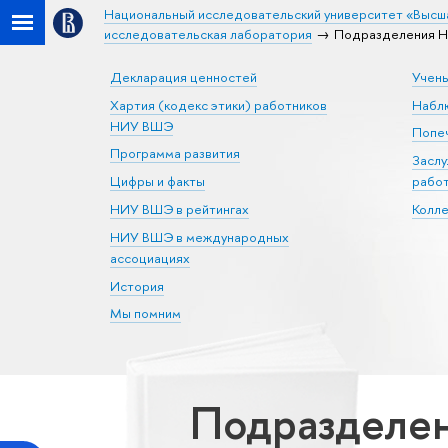
Национальный исследовательский университет «Высш
исследовательская лаборатория
Подразделения Н
Декларация ценностей
Учен
Хартия (кодекс этики) работников
Набл
НИУ ВШЭ
Попеч
Программа развития
Засл
Цифры и факты
рабо
НИУ ВШЭ в рейтингах
Колл
НИУ ВШЭ в международных
ассоциациях
История
Мы помним
Подразделен