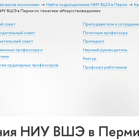
ая школа экономики»
Найти подразделение НИУ ВШЭ в Перми
Ка
ИУ ВШЭ в Перми по тематике «Искусствоведение»
ый совет
Преподаватели и сотрудник
юдательный совет
Почетные профессора
ительский совет
Президент
уженные профессора и
Научный руководитель
тники
Ректор
егия ординарных профессоров
Профсоюз работников
ия НИУ ВШЭ в Перми 