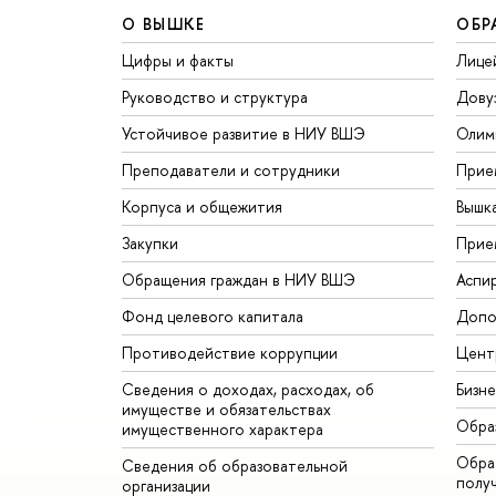
О ВЫШКЕ
ОБР
Цифры и факты
Лице
Руководство и структура
Дову
Устойчивое развитие в НИУ ВШЭ
Олим
Преподаватели и сотрудники
Прие
Корпуса и общежития
Вышк
Закупки
Прие
Обращения граждан в НИУ ВШЭ
Аспи
Фонд целевого капитала
Допо
Противодействие коррупции
Цент
Сведения о доходах, расходах, об
Бизн
имуществе и обязательствах
Обра
имущественного характера
Обрат
Сведения об образовательной
полу
организации