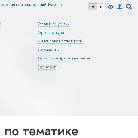
тегория подразделений: Научно-
РУС
EN
и
Устав и лицензии
Оргструктура
Финансовая отчетность
Документы
Авторские права и патенты
Брендбук
по тематике