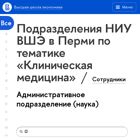
Высшая школа экономики
Меню
Все
Подразделения НИУ
А
ВШЭ в Перми по
Б
тематике
В
Г
«Клиническая
Д
медицина»
Е
Сотрудники
Ж
З
Административное
И
подразделение (наука)
Й
К
Л
М
Н