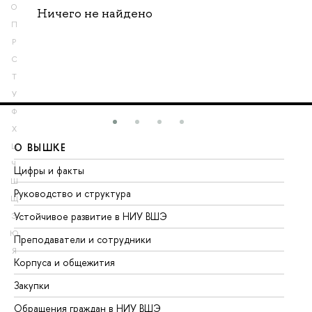
О
Ничего не найдено
П
Р
С
Т
У
Ф
Х
О ВЫШКЕ
О
Ц
Ч
Цифры и факты
Ли
Ш
Руководство и структура
До
Щ
Устойчивое развитие в НИУ ВШЭ
Ол
Э
Ю
Преподаватели и сотрудники
Пр
Я
Корпуса и общежития
Вы
Закупки
Пр
Обращения граждан в НИУ ВШЭ
Ас