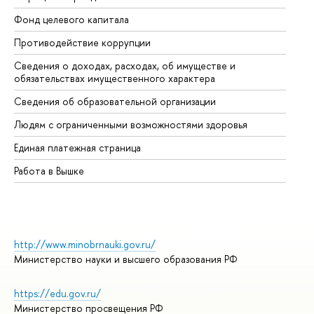
Фонд целевого капитала
До
Противодействие коррупции
Це
Сведения о доходах, расходах, об имуществе и
Би
обязательствах имущественного характера
Об
Сведения об образовательной организации
Об
Людям с ограниченными возможностями здоровья
Единая платежная страница
Работа в Вышке
http://www.minobrnauki.gov.ru/
Министерство науки и высшего образования РФ
https://edu.gov.ru/
Министерство просвещения РФ