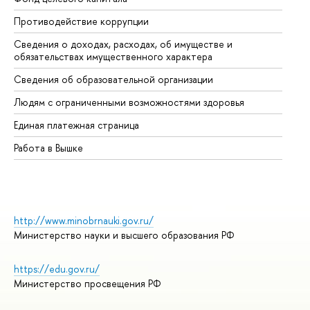
Противодействие коррупции
Це
Сведения о доходах, расходах, об имуществе и
Би
обязательствах имущественного характера
Об
Сведения об образовательной организации
Об
Людям с ограниченными возможностями здоровья
Единая платежная страница
Работа в Вышке
http://www.minobrnauki.gov.ru/
Министерство науки и высшего образования РФ
https://edu.gov.ru/
Министерство просвещения РФ