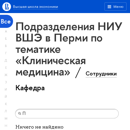
Высшая школа экономики
Меню
Все
Подразделения НИУ
А
ВШЭ в Перми по
Б
тематике
В
Г
«Клиническая
Д
медицина»
Е
Сотрудники
Ж
З
Кафедра
И
Й
К
Л
М
Н
Ничего не найдено