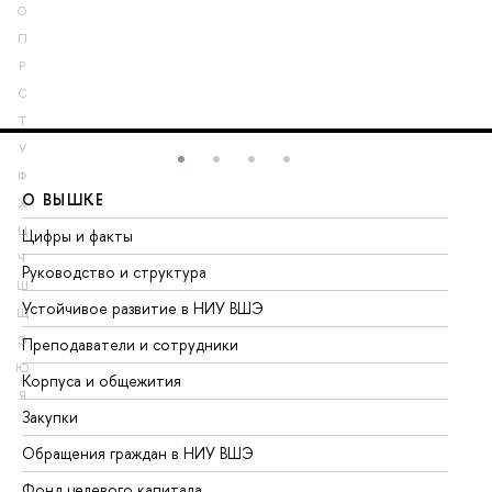
О
П
Р
С
Т
У
Ф
О ВЫШКЕ
О
Х
Ц
Цифры и факты
Ли
Ч
Руководство и структура
До
Ш
Устойчивое развитие в НИУ ВШЭ
Ол
Щ
Э
Преподаватели и сотрудники
Пр
Ю
Корпуса и общежития
Вы
Я
Закупки
Пр
Обращения граждан в НИУ ВШЭ
Ас
Фонд целевого капитала
До