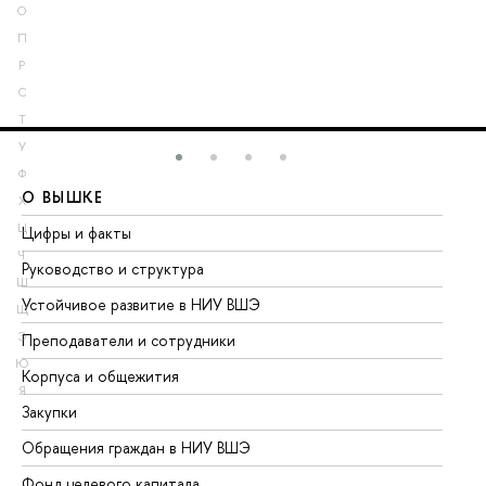
О
П
Р
С
Т
У
Ф
О ВЫШКЕ
О
Х
Ц
Цифры и факты
Ли
Ч
Руководство и структура
До
Ш
Устойчивое развитие в НИУ ВШЭ
Ол
Щ
Э
Преподаватели и сотрудники
Пр
Ю
Корпуса и общежития
Вы
Я
Закупки
Пр
Обращения граждан в НИУ ВШЭ
Ас
Фонд целевого капитала
До