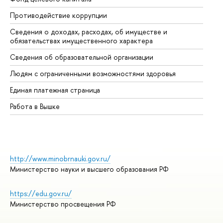
Противодействие коррупции
Це
Сведения о доходах, расходах, об имуществе и
Би
обязательствах имущественного характера
Об
Сведения об образовательной организации
Об
Людям с ограниченными возможностями здоровья
Единая платежная страница
Работа в Вышке
http://www.minobrnauki.gov.ru/
Министерство науки и высшего образования РФ
https://edu.gov.ru/
Министерство просвещения РФ