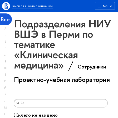
Высшая школа экономики
Меню
Все
Подразделения НИУ
А
ВШЭ в Перми по
Б
тематике
В
Г
«Клиническая
Д
медицина»
Е
Сотрудники
Ж
З
Проектно-учебная лаборатория
И
Й
К
Л
М
Н
Ничего не найдено