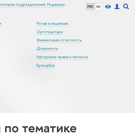
тегория подразделений: Редакции
РУС
EN
и
Устав и лицензии
Оргструктура
Финансовая отчетность
Документы
Авторские права и патенты
Брендбук
по тематике