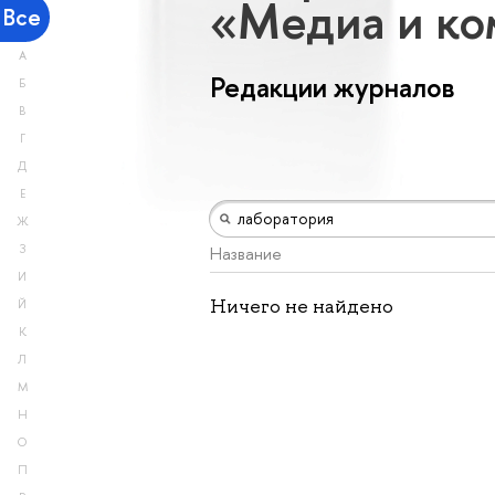
«Медиа и к
Все
А
Редакции журналов
Б
В
Г
Д
Е
Ж
З
Название
И
Ничего не найдено
Й
К
Л
М
Н
О
П