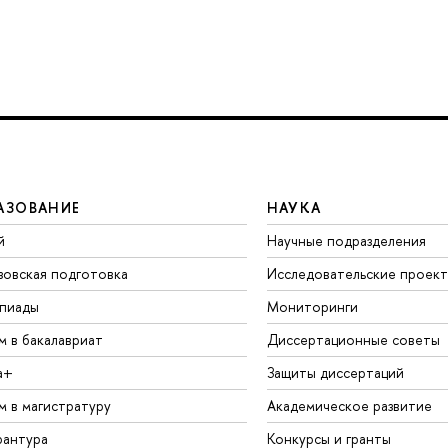
АЗОВАНИЕ
НАУКА
й
Научные подразделения
зовская подготовка
Исследовательские проек
пиады
Мониторинги
м в бакалавриат
Диссертационные советы
а+
Защиты диссертаций
м в магистратуру
Академическое развитие
рантура
Конкурсы и гранты