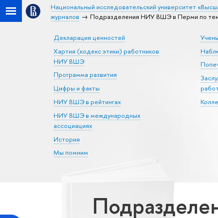
Национальный исследовательский университет «Высш
журналов
Подразделения НИУ ВШЭ в Перми по тем
Декларация ценностей
Учен
Хартия (кодекс этики) работников
Набл
НИУ ВШЭ
Попеч
Программа развития
Засл
Цифры и факты
рабо
НИУ ВШЭ в рейтингах
Колл
НИУ ВШЭ в международных
ассоциациях
История
Мы помним
Подразделен