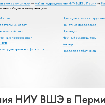
ая школа экономики»
Найти подразделение НИУ ВШЭ в Перми
Ка
атике «Медиа и коммуникации»
ый совет
Преподаватели и сотрудник
юдательный совет
Почетные профессора
ительский совет
Президент
уженные профессора и
Научный руководитель
тники
Ректор
егия ординарных профессоров
Профсоюз работников
ия НИУ ВШЭ в Перми 