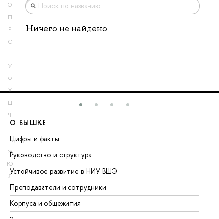
О
П
Ничего не найдено
Р
С
Т
У
Ф
Х
Ц
Ч
О ВЫШКЕ
О
Ш
Цифры и факты
Ли
Щ
Э
Руководство и структура
До
Ю
Устойчивое развитие в НИУ ВШЭ
Ол
Я
Преподаватели и сотрудники
Пр
Корпуса и общежития
Вы