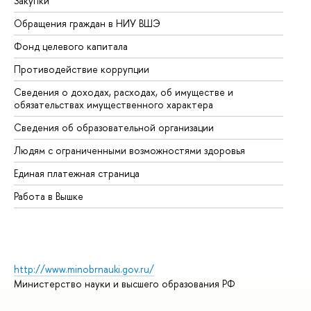
Закупки
Пр
Обращения граждан в НИУ ВШЭ
Ас
Фонд целевого капитала
До
Противодействие коррупции
Це
Сведения о доходах, расходах, об имуществе и
Би
обязательствах имущественного характера
Об
Сведения об образовательной организации
Об
Людям с ограниченными возможностями здоровья
Единая платежная страница
Работа в Вышке
http://www.minobrnauki.gov.ru/
Министерство науки и высшего образования РФ