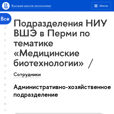
Высшая школа экономики
Меню
Все
Подразделения НИУ
А
ВШЭ в Перми по
Б
тематике
В
Г
«Медицинские
Д
биотехнологии»
Е
Ж
З
Сотрудники
И
Административно-хозяйственное
Й
К
подразделение
Л
М
Н