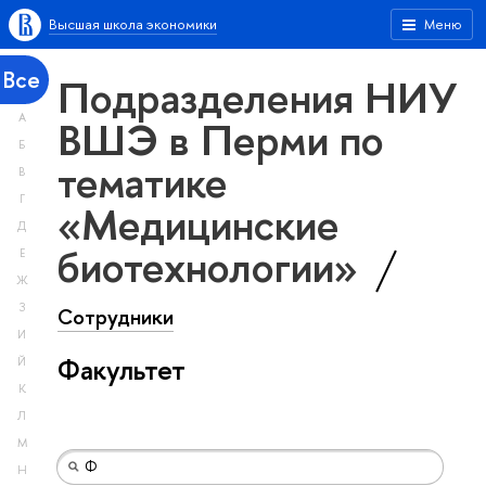
Высшая школа экономики
Меню
Все
Подразделения НИУ
А
ВШЭ в Перми по
Б
тематике
В
Г
«Медицинские
Д
биотехнологии»
Е
Ж
З
Сотрудники
И
Факультет
Й
К
Л
М
Н