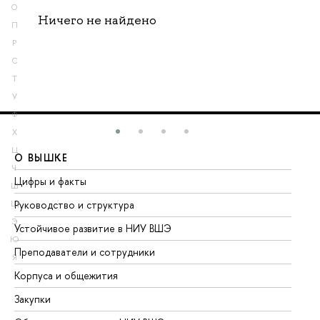
О
Ничего не найдено
П
Р
С
Т
У
Ф
Х
Ц
О ВЫШКЕ
О
Ч
Цифры и факты
Ли
Ш
Руководство и структура
До
Щ
Э
Устойчивое развитие в НИУ ВШЭ
Ол
Ю
Преподаватели и сотрудники
Пр
Я
Корпуса и общежития
Вы
Закупки
Пр