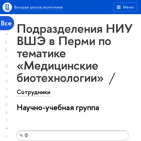
Высшая школа экономики
Меню
Все
Подразделения НИУ
А
ВШЭ в Перми по
Б
тематике
В
Г
«Медицинские
Д
биотехнологии»
Е
Ж
З
Сотрудники
И
Научно-учебная группа
Й
К
Л
М
Н