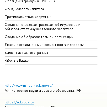
Обращения граждан в НИУ ВШЭ
Ас
Фонд целевого капитала
До
Противодействие коррупции
Це
Сведения о доходах, расходах, об имуществе и
Би
обязательствах имущественного характера
Об
Сведения об образовательной организации
Об
Людям с ограниченными возможностями здоровья
Единая платежная страница
Работа в Вышке
http://www.minobrnauki.gov.ru/
Министерство науки и высшего образования РФ
https://edu.gov.ru/