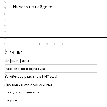
О
Ничего не найдено
П
Р
С
Т
У
Ф
Х
Ц
О ВЫШКЕ
О
Ч
Цифры и факты
Ли
Ш
Руководство и структура
До
Щ
Э
Устойчивое развитие в НИУ ВШЭ
Ол
Ю
Преподаватели и сотрудники
Пр
Я
Корпуса и общежития
Вы
Закупки
Пр