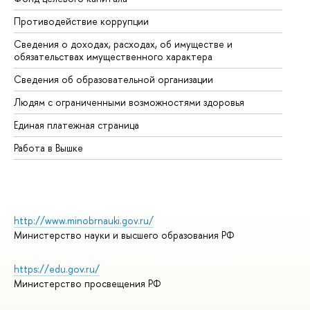
Противодействие коррупции
Це
Сведения о доходах, расходах, об имуществе и
Би
обязательствах имущественного характера
Об
Сведения об образовательной организации
Об
Людям с ограниченными возможностями здоровья
Единая платежная страница
Работа в Вышке
http://www.minobrnauki.gov.ru/
Министерство науки и высшего образования РФ
https://edu.gov.ru/
Министерство просвещения РФ