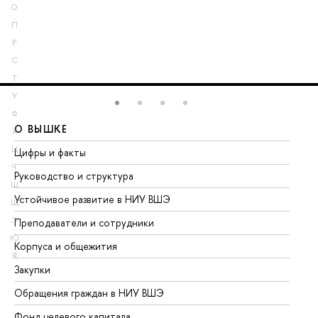
О
П
Р
С
Т
У
Ф
О ВЫШКЕ
О
Х
Ц
Цифры и факты
Ли
Ч
Руководство и структура
До
Ш
Устойчивое развитие в НИУ ВШЭ
Ол
Щ
Э
Преподаватели и сотрудники
Пр
Ю
Корпуса и общежития
Вы
Я
Закупки
Пр
Обращения граждан в НИУ ВШЭ
Ас
Фонд целевого капитала
До