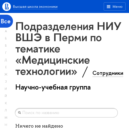
Высшая школа экономики
Меню
Все
Подразделения НИУ
А
ВШЭ в Перми по
Б
тематике
В
Г
«Медицинские
Д
технологии»
Е
Сотрудники
Ж
З
Научно-учебная группа
И
Й
К
Л
М
Н
Ничего не найдено