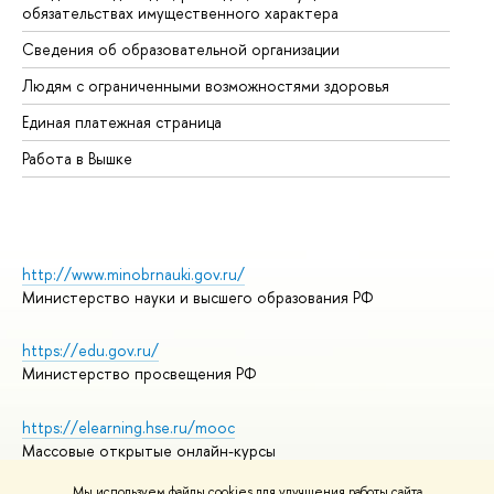
обязательствах имущественного характера
Об
Сведения об образовательной организации
Об
Людям с ограниченными возможностями здоровья
Единая платежная страница
Работа в Вышке
http://www.minobrnauki.gov.ru/
Министерство науки и высшего образования РФ
https://edu.gov.ru/
Министерство просвещения РФ
https://elearning.hse.ru/mooc
Массовые открытые онлайн-курсы
Мы используем файлы cookies для улучшения работы сайта