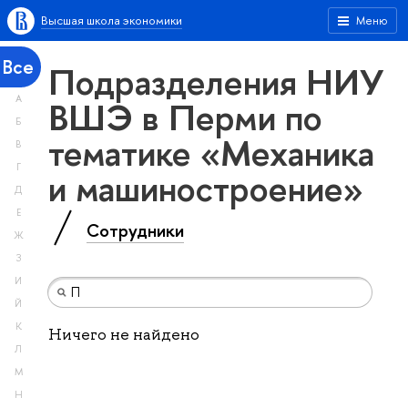
Высшая школа экономики
Меню
Все
Подразделения НИУ
А
ВШЭ в Перми по
Б
тематике «Механика
В
Г
и машиностроение»
Д
Е
Сотрудники
Ж
З
И
Й
К
Ничего не найдено
Л
М
Н