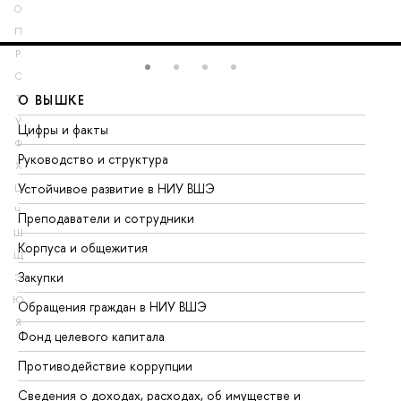
О
П
Р
С
О ВЫШКЕ
О
Т
У
Цифры и факты
Ли
Ф
Руководство и структура
До
Х
Устойчивое развитие в НИУ ВШЭ
Ол
Ц
Ч
Преподаватели и сотрудники
Пр
Ш
Корпуса и общежития
Вы
Щ
Закупки
Пр
Э
Ю
Обращения граждан в НИУ ВШЭ
Ас
Я
Фонд целевого капитала
До
Противодействие коррупции
Це
Сведения о доходах, расходах, об имуществе и
Би