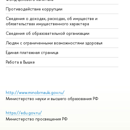
Противодействие коррупции
Це
Сведения о доходах, расходах, об имуществе и
Би
обязательствах имущественного характера
Об
Сведения об образовательной организации
Об
Людям с ограниченными возможностями здоровья
Единая платежная страница
Работа в Вышке
http://www.minobrnauki.gov.ru/
Министерство науки и высшего образования РФ
https://edu.gov.ru/
Министерство просвещения РФ