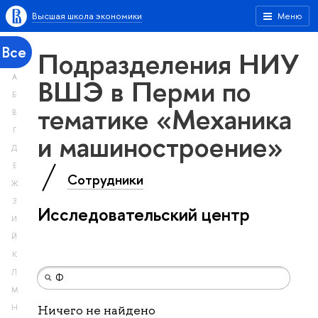
Высшая школа экономики
Меню
Все
Подразделения НИУ
А
ВШЭ в Перми по
Б
тематике «Механика
В
Г
и машиностроение»
Д
Е
Сотрудники
Ж
З
Исследовательский центр
И
Й
К
Л
М
Н
Ничего не найдено