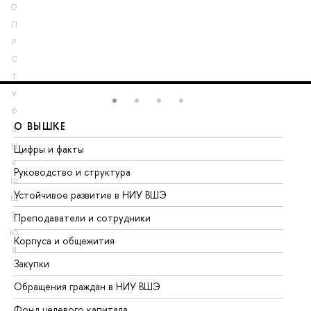
О
П
Р
С
Т
У
Ф
О ВЫШКЕ
О
Х
Ц
Цифры и факты
Ли
Ч
Руководство и структура
До
Ш
Устойчивое развитие в НИУ ВШЭ
Ол
Щ
Э
Преподаватели и сотрудники
Пр
Ю
Корпуса и общежития
Вы
Я
Закупки
Пр
Обращения граждан в НИУ ВШЭ
Ас
Фонд целевого капитала
До