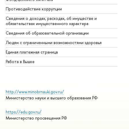
Противодействие коррупции
Це
Сведения о доходах, расходах, об имуществе и
Би
обязательствах имущественного характера
Об
Сведения об образовательной организации
Об
Людям с ограниченными возможностями здоровья
Единая платежная страница
Работа в Вышке
http://www.minobrnauki.gov.ru/
Министерство науки и высшего образования РФ
https://edu.gov.ru/
Министерство просвещения РФ