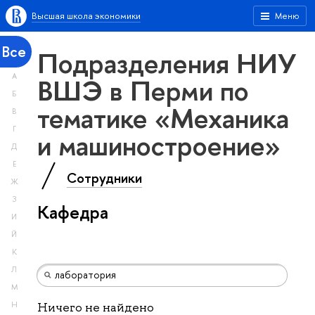
Высшая школа экономики
Меню
Все
Подразделения НИУ
А
ВШЭ в Перми по
Б
тематике «Механика
В
Г
и машиностроение»
Д
Е
Сотрудники
Ж
З
Кафедра
И
Й
К
Л
М
Н
Ничего не найдено