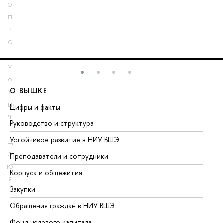
О
П
Р
С
Т
У
Ф
О ВЫШКЕ
О
Х
Ц
Цифры и факты
Ли
Ч
Руководство и структура
До
Ш
Устойчивое развитие в НИУ ВШЭ
Ол
Щ
Э
Преподаватели и сотрудники
Пр
Ю
Корпуса и общежития
Вы
Я
Закупки
Пр
Обращения граждан в НИУ ВШЭ
Ас
Фонд целевого капитала
До