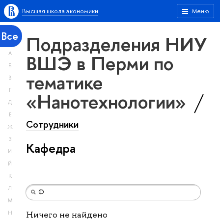
Высшая школа экономики
Меню
Все
Подразделения НИУ
А
ВШЭ в Перми по
Б
тематике
В
Г
«Нанотехнологии»
Д
Е
Сотрудники
Ж
З
Кафедра
И
Й
К
Л
М
Н
Ничего не найдено