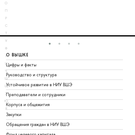
О
П
Р
С
Т
У
Ф
О ВЫШКЕ
О
Х
Ц
Цифры и факты
Ли
Ч
Руководство и структура
До
Ш
Устойчивое развитие в НИУ ВШЭ
Ол
Щ
Э
Преподаватели и сотрудники
Пр
Ю
Корпуса и общежития
Вы
Я
Закупки
Пр
Обращения граждан в НИУ ВШЭ
Ас
Фонд целевого капитала
До