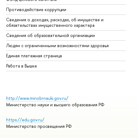
Противодействие коррупции
Це
Сведения о доходах, расходах, об имуществе и
Би
обязательствах имущественного характера
Об
Сведения об образовательной организации
Об
Людям с ограниченными возможностями здоровья
Единая платежная страница
Работа в Вышке
http://www.minobrnauki.gov.ru/
Министерство науки и высшего образования РФ
https://edu.gov.ru/
Министерство просвещения РФ