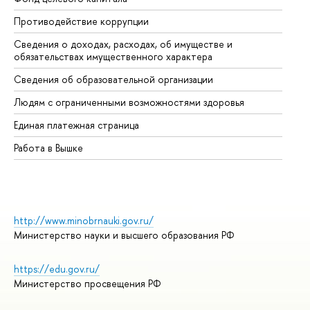
Противодействие коррупции
Це
Сведения о доходах, расходах, об имуществе и
Би
обязательствах имущественного характера
Об
Сведения об образовательной организации
Об
Людям с ограниченными возможностями здоровья
Единая платежная страница
Работа в Вышке
http://www.minobrnauki.gov.ru/
Министерство науки и высшего образования РФ
https://edu.gov.ru/
Министерство просвещения РФ