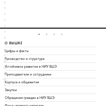
О
П
Р
С
Т
У
Ф
О ВЫШКЕ
О
Х
Ц
Цифры и факты
Ли
Ч
Руководство и структура
До
Ш
Устойчивое развитие в НИУ ВШЭ
Ол
Щ
Э
Преподаватели и сотрудники
Пр
Ю
Корпуса и общежития
Вы
Я
Закупки
Пр
Обращения граждан в НИУ ВШЭ
Ас
Фонд целевого капитала
До