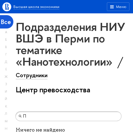
Высшая школа экономики
Меню
Все
Подразделения НИУ
А
ВШЭ в Перми по
Б
тематике
В
Г
«Нанотехнологии»
Д
Е
Сотрудники
Ж
З
Центр превосходства
И
Й
К
Л
М
Н
Ничего не найдено