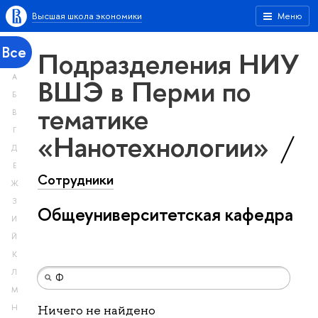
Высшая школа экономики
Меню
Все
Подразделения НИУ
А
ВШЭ в Перми по
Б
тематике
В
Г
«Нанотехнологии»
Д
Е
Сотрудники
Ж
З
Общеуниверситетская кафедра
И
Й
К
Л
М
Н
Ничего не найдено