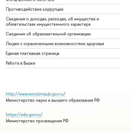
Противодействие коррупции
Це
Сведения о доходах, расходах, об имуществе и
Би
обязательствах имущественного характера
Об
Сведения об образовательной организации
Об
Людям с ограниченными возможностями здоровья
Единая платежная страница
Работа в Вышке
http://www.minobrnauki.gov.ru/
Министерство науки и высшего образования РФ
https://edu.gov.ru/
Министерство просвещения РФ