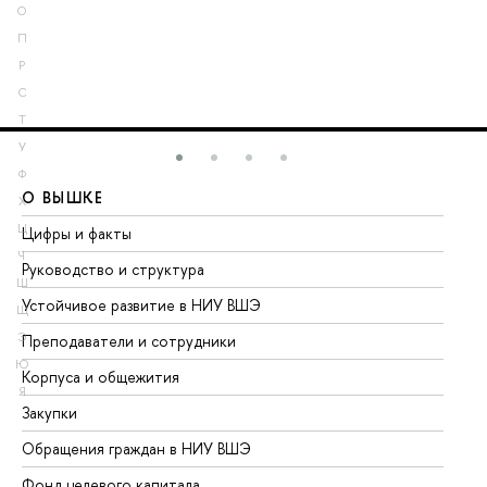
О
П
Р
С
Т
У
Ф
О ВЫШКЕ
О
Х
Ц
Цифры и факты
Ли
Ч
Руководство и структура
До
Ш
Устойчивое развитие в НИУ ВШЭ
Ол
Щ
Э
Преподаватели и сотрудники
Пр
Ю
Корпуса и общежития
Вы
Я
Закупки
Пр
Обращения граждан в НИУ ВШЭ
Ас
Фонд целевого капитала
До