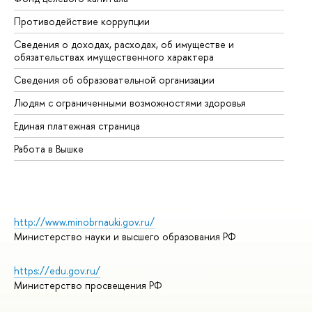
Противодействие коррупции
Це
Сведения о доходах, расходах, об имуществе и
Би
обязательствах имущественного характера
Об
Сведения об образовательной организации
Об
Людям с ограниченными возможностями здоровья
Единая платежная страница
Работа в Вышке
http://www.minobrnauki.gov.ru/
Министерство науки и высшего образования РФ
https://edu.gov.ru/
Министерство просвещения РФ