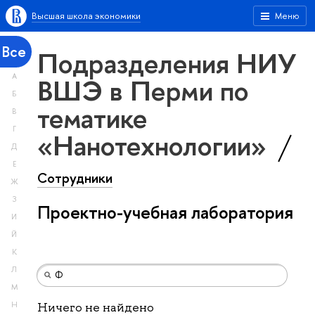
Высшая школа экономики
Меню
Все
Подразделения НИУ
А
ВШЭ в Перми по
Б
тематике
В
Г
«Нанотехнологии»
Д
Е
Сотрудники
Ж
З
Проектно-учебная лаборатория
И
Й
К
Л
М
Н
Ничего не найдено