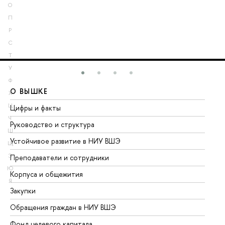
О
П
Р
С
Т
У
Ф
О ВЫШКЕ
О
Х
Ц
Цифры и факты
Ли
Ч
Руководство и структура
До
Ш
Устойчивое развитие в НИУ ВШЭ
Ол
Щ
Э
Преподаватели и сотрудники
Пр
Ю
Корпуса и общежития
Вы
Я
Закупки
Пр
Обращения граждан в НИУ ВШЭ
Ас
Фонд целевого капитала
До