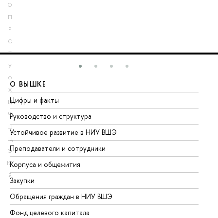
О
П
Р
С
Т
У
Ф
О ВЫШКЕ
О
Х
Цифры и факты
Ли
Ц
Ч
Руководство и структура
До
Ш
Устойчивое развитие в НИУ ВШЭ
Ол
Щ
Преподаватели и сотрудники
Пр
Э
Ю
Корпуса и общежития
Вы
Я
Закупки
Пр
Обращения граждан в НИУ ВШЭ
Ас
Фонд целевого капитала
До