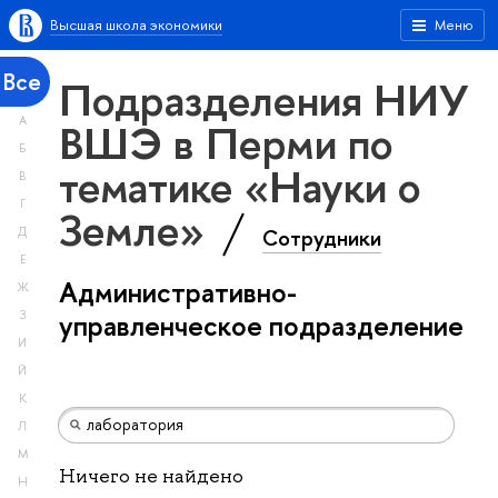
Высшая школа экономики
Меню
Все
Подразделения НИУ
А
ВШЭ в Перми по
Б
тематике «Науки о
В
Г
Земле»
Сотрудники
Д
Е
Административно-
Ж
З
управленческое подразделение
И
Й
К
Л
М
Ничего не найдено
Н