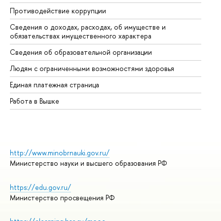
Противодействие коррупции
Це
Сведения о доходах, расходах, об имуществе и
Би
обязательствах имущественного характера
Об
Сведения об образовательной организации
Об
Людям с ограниченными возможностями здоровья
Единая платежная страница
Работа в Вышке
http://www.minobrnauki.gov.ru/
Министерство науки и высшего образования РФ
https://edu.gov.ru/
Министерство просвещения РФ