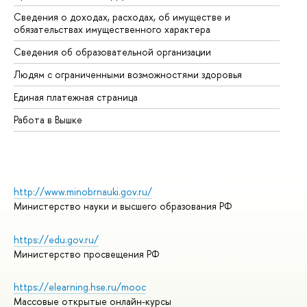
Сведения о доходах, расходах, об имуществе и
Би
обязательствах имущественного характера
Об
Сведения об образовательной организации
Об
Людям с ограниченными возможностями здоровья
Единая платежная страница
Работа в Вышке
http://www.minobrnauki.gov.ru/
Министерство науки и высшего образования РФ
https://edu.gov.ru/
Министерство просвещения РФ
https://elearning.hse.ru/mooc
Массовые открытые онлайн-курсы