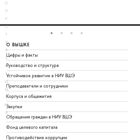
О
П
Р
С
Т
У
О ВЫШКЕ
О
Ф
Цифры и факты
Ли
Х
Руководство и структура
До
Ц
Ч
Устойчивое развитие в НИУ ВШЭ
Ол
Ш
Преподаватели и сотрудники
Пр
Щ
Корпуса и общежития
Вы
Э
Ю
Закупки
Пр
Я
Обращения граждан в НИУ ВШЭ
Ас
Фонд целевого капитала
До
Противодействие коррупции
Це