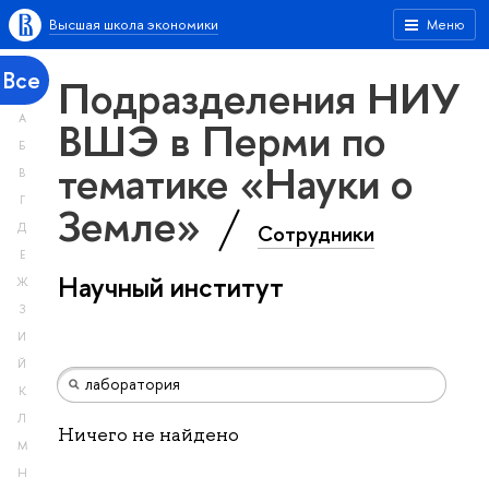
Высшая школа экономики
Меню
Все
Подразделения НИУ
А
ВШЭ в Перми по
Б
тематике «Науки о
В
Г
Земле»
Сотрудники
Д
Е
Научный институт
Ж
З
И
Й
К
Л
Ничего не найдено
М
Н