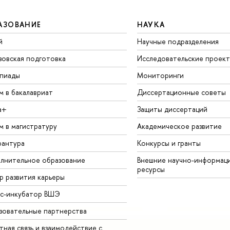
АЗОВАНИЕ
НАУКА
й
Научные подразделения
зовская подготовка
Исследовательские проек
пиады
Мониторинги
м в бакалавриат
Диссертационные советы
а+
Защиты диссертаций
м в магистратуру
Академическое развитие
рантура
Конкурсы и гранты
лнительное образование
Внешние научно-информац
ресурсы
р развития карьеры
ес-инкубатор ВШЭ
зовательные партнерства
ная связь и взаимодействие с