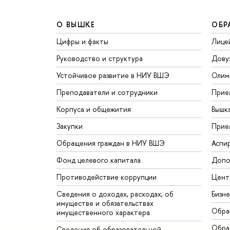
О ВЫШКЕ
ОБР
Цифры и факты
Лице
Руководство и структура
Дову
Устойчивое развитие в НИУ ВШЭ
Олим
Преподаватели и сотрудники
Прие
Корпуса и общежития
Вышк
Закупки
Прие
Обращения граждан в НИУ ВШЭ
Аспи
Фонд целевого капитала
Допо
Противодействие коррупции
Цент
Сведения о доходах, расходах, об
Бизн
имуществе и обязательствах
Обра
имущественного характера
Обрат
Сведения об образовательной