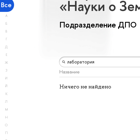
«Науки о З
Все
А
Подразделение ДПО
Б
В
Г
Д
Е
Ж
З
Название
И
Ничего не найдено
Й
К
Л
М
Н
О
П