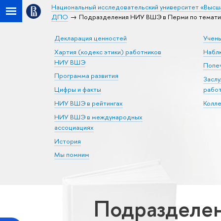
Национальный исследовательский университет «Высш
ДПО
Подразделения НИУ ВШЭ в Перми по тематик
Декларация ценностей
Учен
Хартия (кодекс этики) работников
Набл
НИУ ВШЭ
Попеч
Программа развития
Засл
Цифры и факты
рабо
НИУ ВШЭ в рейтингах
Колл
НИУ ВШЭ в международных
ассоциациях
История
Мы помним
Подразделен