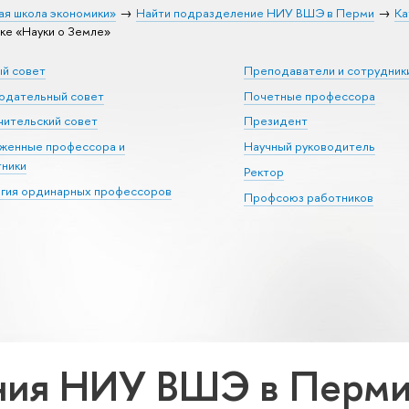
ая школа экономики»
Найти подразделение НИУ ВШЭ в Перми
Ка
е «Науки о Земле»
ый совет
Преподаватели и сотрудник
юдательный совет
Почетные профессора
ительский совет
Президент
уженные профессора и
Научный руководитель
тники
Ректор
егия ординарных профессоров
Профсоюз работников
ия НИУ ВШЭ в Перми 