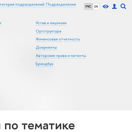
тегория подразделений: Подразделение
РУС
EN
и
Устав и лицензии
Оргструктура
Финансовая отчетность
Документы
Авторские права и патенты
Брендбук
по тематике