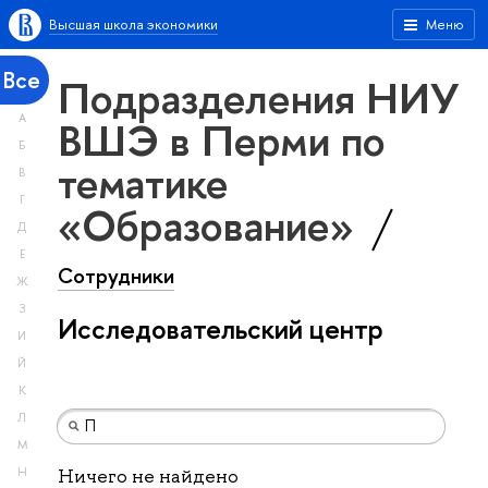
Высшая школа экономики
Меню
Все
Подразделения НИУ
А
ВШЭ в Перми по
Б
тематике
В
Г
«Образование»
Д
Е
Сотрудники
Ж
З
Исследовательский центр
И
Й
К
Л
М
Н
Ничего не найдено