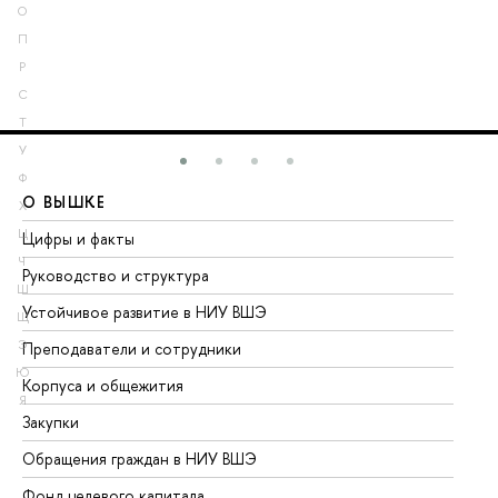
О
П
Р
С
Т
У
Ф
О ВЫШКЕ
О
Х
Ц
Цифры и факты
Ли
Ч
Руководство и структура
До
Ш
Устойчивое развитие в НИУ ВШЭ
Ол
Щ
Э
Преподаватели и сотрудники
Пр
Ю
Корпуса и общежития
Вы
Я
Закупки
Пр
Обращения граждан в НИУ ВШЭ
Ас
Фонд целевого капитала
До