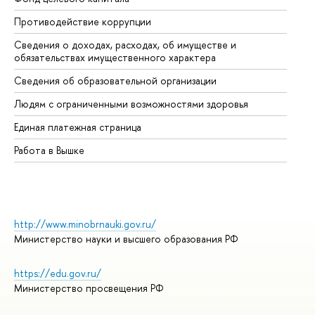
Противодействие коррупции
Це
Сведения о доходах, расходах, об имуществе и
Би
обязательствах имущественного характера
Об
Сведения об образовательной организации
Об
Людям с ограниченными возможностями здоровья
Единая платежная страница
Работа в Вышке
http://www.minobrnauki.gov.ru/
Министерство науки и высшего образования РФ
https://edu.gov.ru/
Министерство просвещения РФ