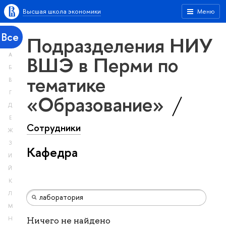
Высшая школа экономики
Меню
Все
Подразделения НИУ
А
ВШЭ в Перми по
Б
тематике
В
Г
«Образование»
Д
Е
Сотрудники
Ж
З
Кафедра
И
Й
К
Л
М
Н
Ничего не найдено