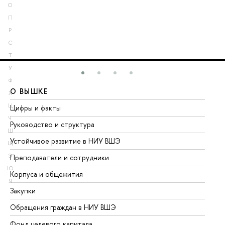
О
П
Р
С
Т
У
Ф
О ВЫШКЕ
О
Х
Ц
Цифры и факты
Ли
Ч
Руководство и структура
До
Ш
Устойчивое развитие в НИУ ВШЭ
Ол
Щ
Э
Преподаватели и сотрудники
Пр
Ю
Корпуса и общежития
Вы
Я
Закупки
Пр
Обращения граждан в НИУ ВШЭ
Ас
Фонд целевого капитала
До