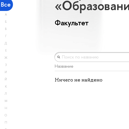
«Образован
Все
А
Факультет
Б
В
Г
Д
Е
Ж
З
Название
И
Ничего не найдено
Й
К
Л
М
Н
О
П