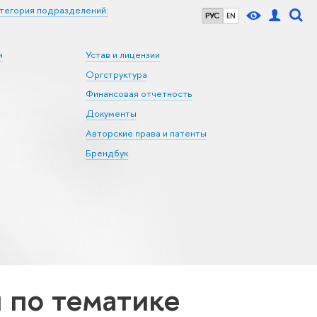
тегория подразделений:
РУС
EN
и
Устав и лицензии
Оргструктура
Финансовая отчетность
Документы
Авторские права и патенты
Брендбук
по тематике