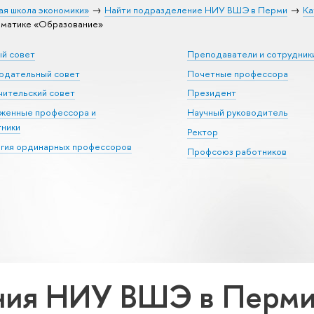
ая школа экономики»
Найти подразделение НИУ ВШЭ в Перми
Ка
матике «Образование»
ый совет
Преподаватели и сотрудник
юдательный совет
Почетные профессора
ительский совет
Президент
уженные профессора и
Научный руководитель
тники
Ректор
егия ординарных профессоров
Профсоюз работников
ия НИУ ВШЭ в Перми 