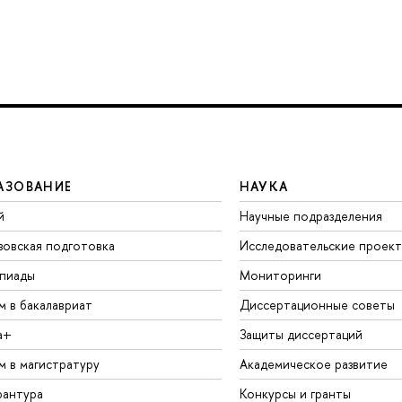
АЗОВАНИЕ
НАУКА
й
Научные подразделения
зовская подготовка
Исследовательские проек
пиады
Мониторинги
м в бакалавриат
Диссертационные советы
а+
Защиты диссертаций
м в магистратуру
Академическое развитие
рантура
Конкурсы и гранты