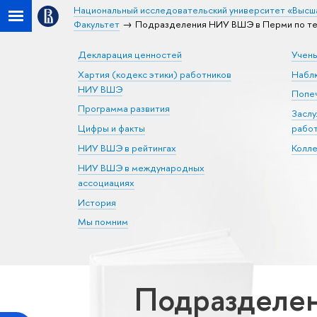
Национальный исследовательский университет «Высш
Факультет
Подразделения НИУ ВШЭ в Перми по те
Декларация ценностей
Учен
Хартия (кодекс этики) работников
Набл
НИУ ВШЭ
Попеч
Программа развития
Засл
Цифры и факты
рабо
НИУ ВШЭ в рейтингах
Колл
НИУ ВШЭ в международных
ассоциациях
История
Мы помним
Подразделен