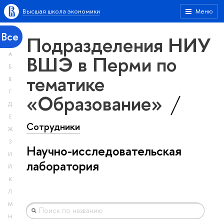
Высшая школа экономики
Меню
Все
Подразделения НИУ
А
ВШЭ в Перми по
Б
тематике
В
Г
«Образование»
Д
Е
Сотрудники
Ж
З
Научно-исследовательская
И
лаборатория
Й
К
Л
М
Н