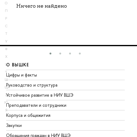
О
Ничего не найдено
П
Р
С
Т
У
Ф
Х
О ВЫШКЕ
О
Ц
Ч
Цифры и факты
Ли
Ш
Руководство и структура
До
Щ
Устойчивое развитие в НИУ ВШЭ
Ол
Э
Ю
Преподаватели и сотрудники
Пр
Я
Корпуса и общежития
Вы
Закупки
Пр
Обращения граждан в НИУ ВШЭ
Ас