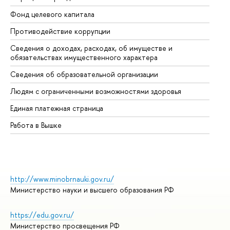
Фонд целевого капитала
До
Противодействие коррупции
Це
Сведения о доходах, расходах, об имуществе и
Би
обязательствах имущественного характера
Об
Сведения об образовательной организации
Об
Людям с ограниченными возможностями здоровья
Единая платежная страница
Работа в Вышке
http://www.minobrnauki.gov.ru/
Министерство науки и высшего образования РФ
https://edu.gov.ru/
Министерство просвещения РФ