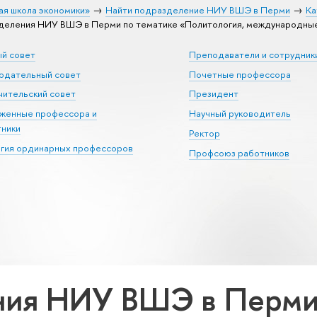
ая школа экономики»
Найти подразделение НИУ ВШЭ в Перми
Ка
еления НИУ ВШЭ в Перми по тематике «Политология, международные
ый совет
Преподаватели и сотрудник
юдательный совет
Почетные профессора
ительский совет
Президент
уженные профессора и
Научный руководитель
тники
Ректор
егия ординарных профессоров
Профсоюз работников
ия НИУ ВШЭ в Перми 