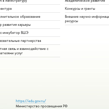
м в магистратуру
Академическое развитие
рантура
Конкурсы и гранты
лнительное образование
Внешние научно-информац
ресурсы
р развития карьеры
ес-инкубатор ВШЭ
зовательные партнерства
ная связь и взаимодействие с
чателями услуг
https://edu.gov.ru/
Министерство просвещения РФ