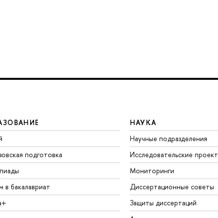
АЗОВАНИЕ
НАУКА
й
Научные подразделения
зовская подготовка
Исследовательские проек
пиады
Мониторинги
м в бакалавриат
Диссертационные советы
а+
Защиты диссертаций