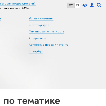
тегория подразделений:
РУС
EN
 отношения и ГМУ»
и
Устав и лицензии
Оргструктура
Финансовая отчетность
Документы
Авторские права и патенты
Брендбук
по тематике