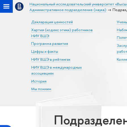
Национальный исследовательский университет «Высш
Административное подразделение (наука)
Подразд
Декларация ценностей
Учен
Хартия (кодекс этики) работников
Набл
НИУ ВШЭ
Попеч
Программа развития
Засл
Цифры и факты
рабо
НИУ ВШЭ в рейтингах
Колл
НИУ ВШЭ в международных
ассоциациях
История
Мы помним
Подразделен