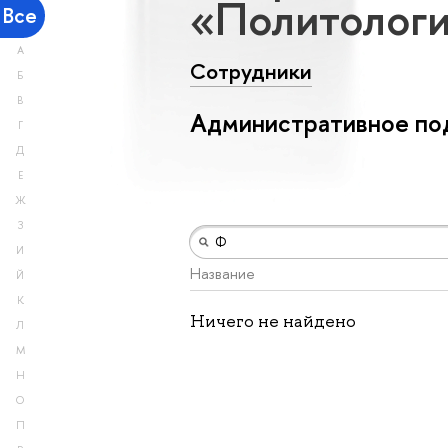
«Политологи
Все
А
Сотрудники
Б
В
Административное под
Г
Д
Е
Ж
З
И
Название
Й
К
Ничего не найдено
Л
М
Н
О
П