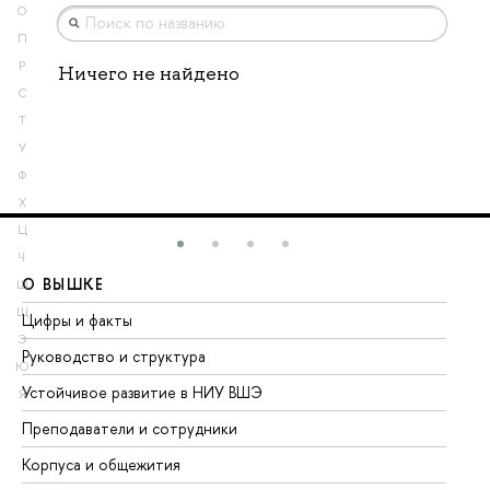
О
П
Р
Ничего не найдено
С
Т
У
Ф
Х
Ц
Ч
О ВЫШКЕ
О
Ш
Щ
Цифры и факты
Ли
Э
Руководство и структура
До
Ю
Устойчивое развитие в НИУ ВШЭ
Ол
Я
Преподаватели и сотрудники
Пр
Корпуса и общежития
Вы