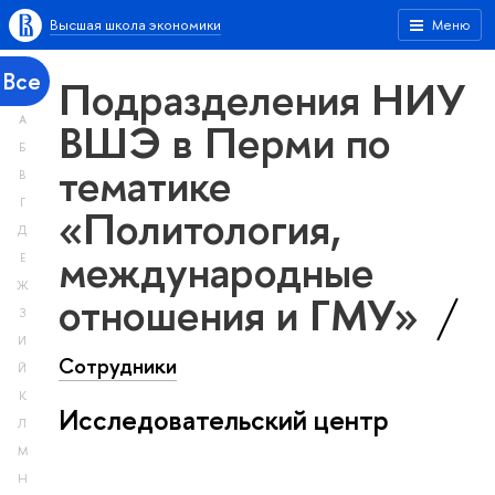
Высшая школа экономики
Меню
Все
Подразделения НИУ
А
ВШЭ в Перми по
Б
тематике
В
Г
«Политология,
Д
международные
Е
Ж
отношения и ГМУ»
З
И
Сотрудники
Й
К
Исследовательский центр
Л
М
Н