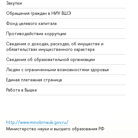
Закупки
Пр
Обращения граждан в НИУ ВШЭ
Ас
Фонд целевого капитала
До
Противодействие коррупции
Це
Сведения о доходах, расходах, об имуществе и
Би
обязательствах имущественного характера
Об
Сведения об образовательной организации
Об
Людям с ограниченными возможностями здоровья
Единая платежная страница
Работа в Вышке
http://www.minobrnauki.gov.ru/
Министерство науки и высшего образования РФ